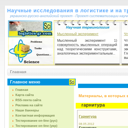
Научные исследования в логистике и на т
украинско-русско-английский проект - Проект систематизации науч
Мысленный эксперимент
Чт
Мысленный эксперимент 1)
Ч
совокупность мысленных операций
э
над теоретическими конструктами,
э
аналогичных экспериментальным...
Г
вы
Бібліографічний апарат наукового
тексту
Главная
Бібліографічний апарат наукового
тексту 1) бібліографічні зведення
Главное меню
(опису) про документи, що
згадуються, цитуються у на...
Главная
Карта сайта
Материалы, в которых вс
RSS-лента сайта
гарнитура
Реклама на сайте
Наши баннеры
Контактная информация
Гарнитура
Тестирование on-line (рус)
08.05.2012
Тестирование on-line (укр)