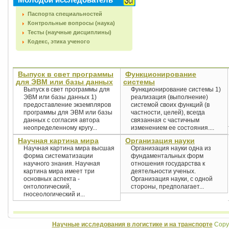
Паспорта специальностей
Контрольные вопросы (наука)
Тесты (научные дисциплины)
Кодекс, этика ученого
Выпуск в свет программы
Функционирование
для ЭВМ или базы данных
системы
Выпуск в свет программы для
Функционирование системы 1)
ЭВМ или базы данных 1)
реализация (выполнение)
предоставление экземпляров
системой своих функций (в
программы для ЭВМ или базы
частности, целей), всегда
данных с согласия автора
связанная с частичным
неопределенному кругу...
изменением ее состояния....
Научная картина мира
Организация науки
Научная картина мира высшая
Организация науки одна из
форма систематизации
фундаментальных форм
научного знания. Научная
отношения государства к
картина мира имеет три
деятельности ученых.
основных аспекта -
Организация науки, с одной
онтологический,
стороны, предполагает...
гносеологический и...
Научные исследования в логистике и на транспорте
Copyr