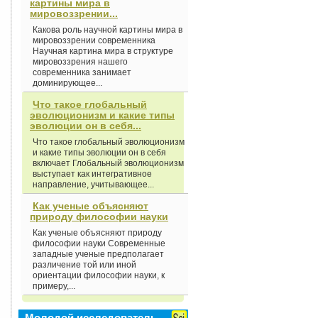
картины мира в
мировоззрении...
Какова роль научной картины мира в
мировоззрении современника
Научная картина мира в структуре
мировоззрения нашего
современника занимает
доминирующее...
Что такое глобальный
эволюционизм и какие типы
эволюции он в себя...
Что такое глобальный эволюционизм
и какие типы эволюции он в себя
включает Глобальный эволюционизм
выступает как интегративное
направление, учитывающее...
Как ученые объясняют
природу философии науки
Как ученые объясняют природу
философии науки Современные
западные ученые предполагает
различение той или иной
ориентации философии науки, к
примеру,...
Молодой исследователь