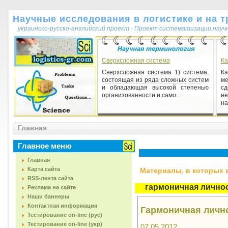
Научные исследования в логистике и на т
украинско-русско-английский проект - Проект систематизации науч
Сверхсложная система
Ка
Сверхсложная система 1) система,
К
состоящая из ряда сложных систем
ме
и обладающая высокой степенью
с
организованности и само...
не
на
Гистограмма
Главная
Гистограмма 1) [от гр. histos ткань] -
диаграмма, построенная в
столбиковой форме, в которой
Главное меню
величина показателя изобра...
Главная
Карта сайта
Материалы, в которых вс
RSS-лента сайта
гармоничная лично
Реклама на сайте
Наши баннеры
Контактная информация
Гармоничная личн
Тестирование on-line (рус)
Тестирование on-line (укр)
07.05.2012