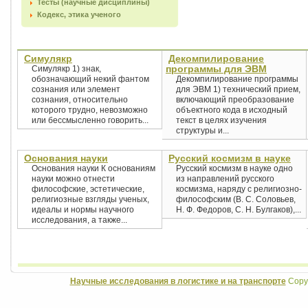
Тесты (научные дисциплины)
Кодекс, этика ученого
Симулякр
Декомпилирование
программы для ЭВМ
Симулякр 1) знак,
обозначающий некий фантом
Декомпилирование программы
сознания или элемент
для ЭВМ 1) технический прием,
сознания, относительно
включающий преобразование
которого трудно, невозможно
объектного кода в исходный
или бессмысленно говорить...
текст в целях изучения
структуры и...
Основания науки
Русский космизм в науке
Основания науки К основаниям
Русский космизм в науке одно
науки можно отнести
из направлений русского
философские, эстетические,
космизма, наряду с религиозно-
религиозные взгляды ученых,
философским (В. С. Соловьев,
идеалы и нормы научного
Н. Ф. Федоров, С. Н. Булгаков),...
исследования, а также...
Научные исследования в логистике и на транспорте
Copyr