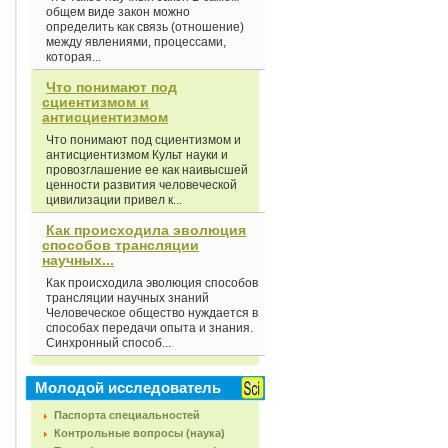
общем виде закон можно
определить как связь (отношение)
между явлениями, процессами,
которая...
Что понимают под
сциентизмом и
антисциентизмом
Что понимают под сциентизмом и
антисциентизмом Культ науки и
провозглашение ее как наивысшей
ценности развития человеческой
цивилизации привел к...
Как происходила эволюция
способов трансляции
научных...
Как происходила эволюция способов
трансляции научных знаний
Человеческое общество нуждается в
способах передачи опыта и знания.
Синхронный способ...
Молодой исследователь
Паспорта специальностей
Контрольные вопросы (наука)