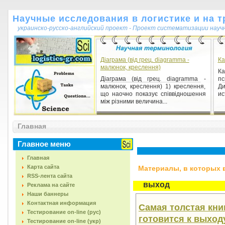
Научные исследования в логистике и на т
украинско-русско-английский проект - Проект систематизации науч
Діаграма (від грец. diagramma -
Ка
малюнок, креслення)
Ка
Діаграма (від грец. diagramma -
п
малюнок, креслення) 1) креслення,
Д
що наочно показує співвідношення
ис
між різними величина...
Академическая мобильность
Главная
Академическая мобильность 1) (1)
перемещение обучающихся,
Главное меню
профессорско-преподавательского
состава, ученых, инженерно-те...
Главная
Карта сайта
Материалы, в которых вс
RSS-лента сайта
выход
Реклама на сайте
Наши баннеры
Контактная информация
Самая толстая книг
Тестирование on-line (рус)
готовится к выход
Тестирование on-line (укр)