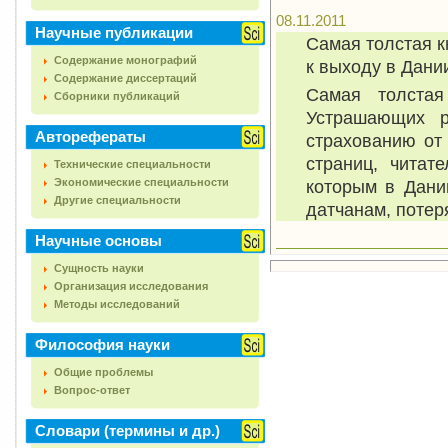
08.11.2011
Научные публикации
Самая толстая к
Содержание монографий
к выходу в Дани
Содержание диссертаций
Самая толстая
Сборники публикаций
Устрашающих р
Авторефераты
страхованию от
страниц, читат
Технические специальности
Экономические специальности
которым в Дани
Другие специальности
датчанам, потер
Научные основы
Сущность науки
Организация исследования
Методы исследований
Философия науки
Общие проблемы
Вопрос-ответ
Словари (термины и др.)