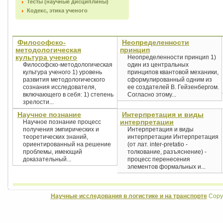
Тесты (научные дисциплины)
Кодекс, этика ученого
Философско-
Неопределенности
методологическая
принцип
культура ученого
Неопределенности принцип 1)
Философско-методологическая
один из центральных
культура ученого 1) уровень
принципов квантовой механики,
развития методологического
сформулированный одним из
сознания исследователя,
ее создателей В. Гейзенбергом.
включающего в себя: 1) степень
Согласно этому...
зрелости...
Научное познание
Интерпретация и виды
интерпретации
Научное познание процесс
получения эмпирических и
Интерпретация и виды
теоретических знаний,
интерпретации Интерпретация
ориентированный на решение
(от лат. inter-pretatio -
проблемы, имеющий
толкование, разъяснение) -
доказательный...
процесс перенесения
элементов формальных и...
Научные исследования в логистике и на транспорте
Copyr