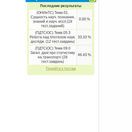
Последние результаты
(ОНИиТС) Тема 01.
Сущность науч. познания,
0.00 %
знаний и науч. иссл.(18
тест.заданий)
(ПДТСіОС) Тема 05.3
Робота над гіпотезою наук.
33.33 %
дослідж. (12 тест.завдань)
(ПДТСіОС) Тема 09.0
Загал. дані про статистику
46.43 %
на транспорті (28
тест.завдань)
Перейти к тестам