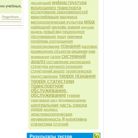
инфраструктура
диссертаций
но-учебных,
воздушного транспорта
исследование закономерностей
квантифікація
мандрица
Подробнее...
міра
методологическая культура
наукове знання
найкращий
научная
новый вид
пешеходное
модель
причина
обслуживание
пишу
проблема соотношения
пізнання
проектирование
разговор
решения
размещение объектов
рим
системний
салон
розміщення
аналіз
составление расписания
структура научного познания
структурний аналіз
теоретическое
теорія пізнання
представление
теорія статистики
транспортное
обслуживание.
обслуживание
туризм
урахування часу
фундаментализм
центральная часть города
цурков
экспресс
эпистемологическая
я
неуверенность
індуктивна
статистика
істотний
Результаты тестов