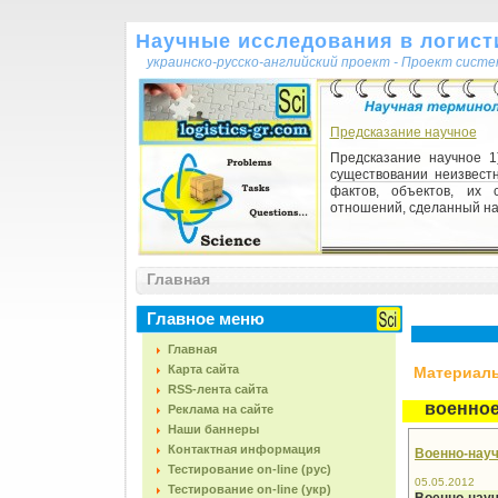
Научные исследования в логисти
украинско-русско-английский проект - Проект сист
Предсказание научное
Предсказание научное 1
существовании неизвест
фактов, объектов, их 
отношений, сделанный на 
Выборка пространственн
Главная
Выборка пространств
набор показателей, и
значение переменной д
Главное меню
единиц в данный момент в
Главная
Карта сайта
Материалы,
RSS-лента сайта
военно
Реклама на сайте
Наши баннеры
Контактная информация
Военно-нау
Тестирование on-line (рус)
05.05.2012
Тестирование on-line (укр)