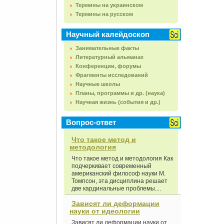
Термины на украинском
Термины на русском
Научный калейдоскоп
Занимательные факты
Литературный альманах
Конференции, форумы
Фрагменты исследований
Научные школы
Планы, программы и др. (наука)
Научная жизнь (события и др.)
Вопрос-ответ
Что такое метод и
методология
Что такое метод и методология Как
подчеркивает современный
американский философ науки М.
Томпсон, эта дисциплина решает
две кардинальные проблемы....
Зависят ли деформации
науки от идеологии
Зависят ли деформации науки от