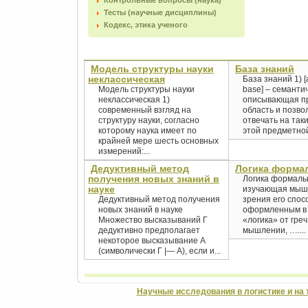
Контрольные вопросы (наука)
Тесты (научные дисциплины)
Кодекс, этика ученого
Модель структуры науки
База знаний
неклассическая
База знаний 1) [
Модель структуры науки
base] – семанти
неклассическая 1)
описывающая п
современный взгляд на
область и позв
структуру науки, согласно
отвечать на так
которому наука имеет по
этой предметной
крайней мере шесть основных
измерений:...
Дедуктивный метод
Логика форма
получения новых знаний в
Логика формальн
науке
изучающая мышл
Дедуктивный метод получения
зрения его спос
новых знаний в науке
оформленным в 
Множество высказываний Г
«логика» от греч.
дедуктивно предполагает
мышлении, …....
некоторое высказывание А
(символически Г |— А), если и...
Научные исследования в логистике и на 