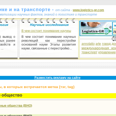
ке и на транспорте -
от сайта -
www.logistics-gr.com
ематизации научных фактов, знаний о логистике и транспорте
В чем состоит понимание научны
) вывод о
В чем состоит понимание научных
ных ранее
революций как перестройки
город
annotatio
arte
до
свойств и
оснований науки Этапы развития
международная ко
...
науки, связанные с перестройко...
транспорт
управление
ая
енная 1)
змеряющих
ля разных
ремени...
Разместить рекламу на сайте
 в которых встречается метка (тэг, tag)
е общество
чные общества (ВНО)