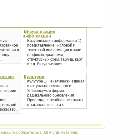
Визуализация
информации
revis
Визуализация информации 1)
разованное
представление числовой и
очетания и
текстовой информации в виде
тному
графиков, диаграмм,
..
структурных схем, таблиц, карт
и т.д. Визуализация...
остная
Культура
Культура 1) Генетически единая
тная
и актуально связанная с
я теория
Универсумом форма
радикального обновления
риев
Природы, способная не только
вательной
к накоплению, но и к...
ожество...
ерссылка обязательна. All Rights Reserved.