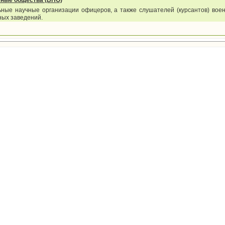
чные общества (ВНО)
ьные научные организации офицеров, а также слушателей (курсантов) воен
ных заведений.