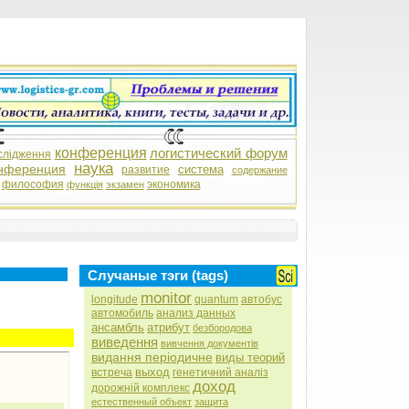
конференция
логистический форум
слідження
наука
нференция
система
развитие
содержание
философия
экономика
функція
экзамен
Случаные тэги (tags)
monitor
longitude
quantum
автобус
автомобиль
анализ данных
ансамбль
атрибут
безбородова
виведення
вивчення документів
видання періодичне
виды теорий
выход
встреча
генетичний аналіз
доход
дорожній комплекс
естественный объект
защита