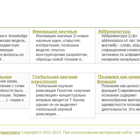
Инновации научные
Аббревиатура
англ. knowledge
Инновации научные 1) новые
Аббревиатура 1) [ит.
ческая модель,
научные идеи, открытия,
abbreviatura от лат. b
редметную
изобретения, полезные
краткий] – слово, об
оляющая
модели, опытно-
сокращением словос
ие вопросы из
конструкторские разработки,
читаемое по алфави
...
образцы новой техники и...
названию начальных.
льная
Глобальная научная
Познание как ценн
революция
функция
ая наука,
ение с точки
Глобальная научная
Познание как ценнос
обности быть
революция Понятие «научная
функция Современна
языке. Термин
революция» концептуально
познания содержит
 ….) - наука о
впервые вводится Т. Куном,
многообразие крите
однако он не выделяет
адекватности позна
глобальной научной
деятельности. Это мн
революции....
транспорте
Copyright © 2011-2023. При использовании материалов сайта - гип