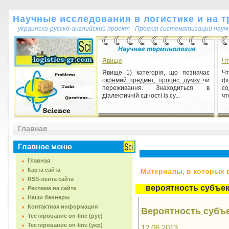
Научные исследования в логистике и на т
украинско-русско-английский проект - Проект систематизации науч
Явище
Чт
Явище 1) категорія, що позначає
Чт
окремий предмет, процес, думку чи
ф
переживання. Знаходиться в
со
діалектичній єдності із су...
чт
Вёрстка
Главная
Вёрстка 1) в полиграфии и изд.
деле: (1) cоставление страниц
(полос) газеты, журнала, книги
Главное меню
определенного размера из на...
Главная
Карта сайта
Материалы, в которых вс
RSS-лента сайта
вероятность субъе
Реклама на сайте
Наши баннеры
Контактная информация
Вероятность субъ
Тестирование on-line (рус)
Тестирование on-line (укр)
12.06.2013