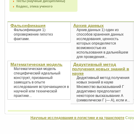
Тесты (научные дисциплины)
Кодекс, этика ученого
Фальсификация
Архив данных
Фальсификация 1)
Архив данных 1) один из
опровержение гипотез
способов хранения данных
фактами.
исследования, ценность
которых определяется
возможностью их
использования в дальнейшем
для проведения...
Математическая модель
Дедуктивный метод
получения новых знаний в
Математическая модель
науке
специфический идеальный
конструкт, призванный
Дедуктивный метод получения
замещать в опыте
новых знаний в науке
исследования встречающиеся в
Множество высказываний Г
научной или технической
дедуктивно предполагает
практике...
некоторое высказывание А
(символически Г |— А), если и...
Научные исследования в логистике и на транспорте
Copyr