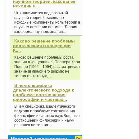
научной теорией, каковы ее
исходные...
Что понимается под развитой
научной теорией, каковы ее
исходные компоненты Роль теории в
научном познании огромна. Теория
как форма научного знания...
Каково решение проблемы
роста знания в концепции
К....
Каково решение проблемы роста
знания в концепции К. Поппера Карл
Поппер (1902—1994) рассматривает
знание (в любой его форме) не
только как готовую,...
В чем специфика
диалектического подхода к
проблеме соотношения
философии и частных...
В чем специфика диалектического
подхода к проблеме соотношения
философии и частных наук Вопрос о
соотношении философии и науки
решался не только...
Молодой исследователь