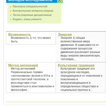
Паспорта специальностей
Контрольные вопросы (наука)
Тесты (научные дисциплины)
Кодекс, этика ученого
Возможность
Энергия
Возможность 1) то, что может
Энергия 1) общая
быть.
количественная мера
движения. В зависимости от
содержания процессов
движения различают разные
виды энергии (механическую,
тепловую,...
Метод антиномий
Культурная традиция
Метод антиномий
Культурная традиция это
Первоначально термин
культурное наследие,
«антиномизм» возник в XVI в. в
передающееся от поколения к
протестантской теологии, а
поколению и
впоследствии стал
воспроизводящееся в
применяться в эпистемологии и
определенных обществах и
философии...
социальных группах в...