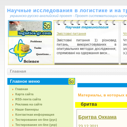
Научные исследования в логистике и на т
украинско-русско-английский проект - Проект систематизации науч
Змістовні питання
Чт
Змістовні питання 1) різновид
Ч
питань, використовуваних в
зн
опитувальних методах дослідження;
эл
спрямовані на одержання висн...
э.
База знаний
Главная
База знаний 1) [англ. knowledge
base] – семантическая модель,
описывающая предметную область
Главное меню
и позволяющая отвечать на ...
Главная
Карта сайта
Материалы, в которых вс
RSS-лента сайта
бритва
Реклама на сайте
Наши баннеры
Контактная информация
Бритва Оккама
Тестирование on-line (рус)
Тестирование on-line (укр)
23.12.2011