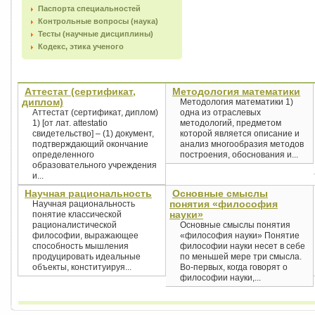
Паспорта специальностей
Контрольные вопросы (наука)
Тесты (научные дисциплины)
Кодекс, этика ученого
Аттестат (сертификат,
Методология математики
диплом)
Методология математики 1)
Аттестат (сертификат, диплом)
одна из отраслевых
1) [от лат. attestatio
методологий, предметом
свидетельство] – (1) документ,
которой является описание и
подтверждающий окончание
анализ многообразия методов
определенного
построения, обоснования и...
образовательного учреждения
и...
Научная рациональность
Основные смыслы
понятия «философия
Научная рациональность
науки»
понятие классической
рационалистической
Основные смыслы понятия
философии, выражающее
«философия науки» Понятие
способность мышления
философии науки несет в себе
продуцировать идеальные
по меньшей мере три смысла.
объекты, конституируя...
Во-первых, когда говорят о
философии науки,...