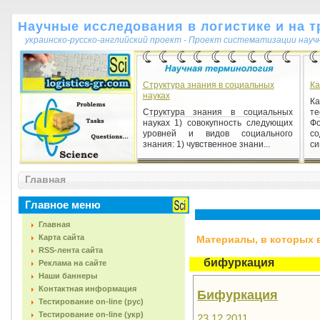
Научные исследования в логистике и на т
украинско-русско-английский проект - Проект систематизации науч
Структура знания в социальных
Ка
науках
К
Структура знания в социальных
т
науках 1) совокупность следующих
Ф
уровней и видов социального
со
знания: 1) чувственное знани...
си
Академическая мобильность
Главная
Академическая мобильность 1) (1)
перемещение обучающихся,
Главное меню
профессорско-преподавательского
состава, ученых, инженерно-те...
Главная
Карта сайта
Материалы, в которых вс
RSS-лента сайта
бифуркация
Реклама на сайте
Наши баннеры
Контактная информация
Бифуркация
Тестирование on-line (рус)
Тестирование on-line (укр)
23.12.2011