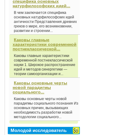
специфика основных
натурфилософских идей...
В чем заключается специфика
основных натурфилософских идей
античности Представления древних
греков о мире, его возникновении,
развитии и строении...
Каковы главные
характеристики современной
постнеклассической...
Каковы главные характеристики
современной постнеклассической
науки 1. Широкое распространение
идей и методов синергетики —
теории самоорганизации и...
Каковы основные черты
новой парадигмы
социального...
Каковы основные черты новой
парадигмы социального познания Из
основных причин, вызывающих
необходимость разработки новой
методологии социального...
Молодой исследователь