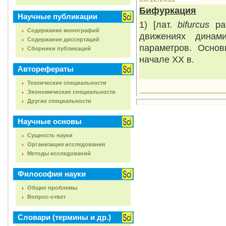
Бифуркация
Научные публикации
1) [лат.
bifurcus
ра
Содержание монографий
движениях динам
Содержание диссертаций
параметров. Осно
Сборники публикаций
начале ХХ в.
Авторефераты
Технические специальности
Экономические специальности
Другие специальности
Научные основы
Сущность науки
Организация исследования
Методы исследований
Философия науки
Общие проблемы
Вопрос-ответ
Словари (термины и др.)