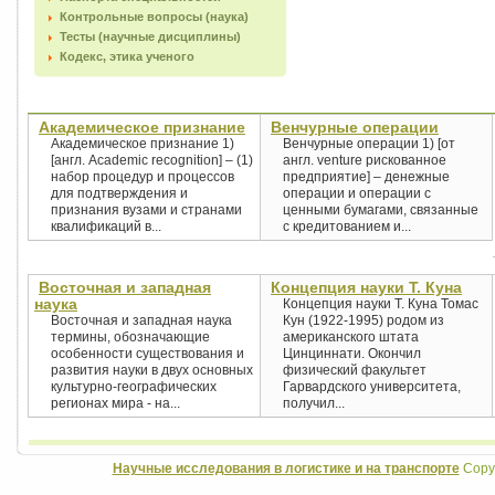
Контрольные вопросы (наука)
Тесты (научные дисциплины)
Кодекс, этика ученого
Академическое признание
Венчурные операции
Академическое признание 1)
Венчурные операции 1) [от
[англ. Academic recognition] – (1)
англ. venture рискованное
набор процедур и процессов
предприятие] – денежные
для подтверждения и
операции и операции с
признания вузами и странами
ценными бумагами, связанные
квалификаций в...
с кредитованием и...
Восточная и западная
Концепция науки Т. Куна
наука
Концепция науки Т. Куна Томас
Восточная и западная наука
Кун (1922-1995) родом из
термины, обозначающие
американского штата
особенности существования и
Цинциннати. Окончил
развития науки в двух основных
физический факультет
культурно-географических
Гарвардского университета,
регионах мира - на...
получил...
Научные исследования в логистике и на транспорте
Copyr