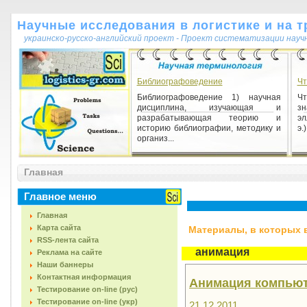
Научные исследования в логистике и на т
украинско-русско-английский проект - Проект систематизации науч
Библиографоведение
Чт
Библиографоведение 1) научная
Ч
дисциплина, изучающая и
зн
разрабатывающая теорию и
эл
историю библиографии, методику и
э.
организ...
Методология технонаук
Главная
Методология технонаук 1) область
методологической рефлексии
Главное меню
способов получения, обоснования,
изложения и проверки знани...
Главная
Карта сайта
Материалы, в которых вс
RSS-лента сайта
анимация
Реклама на сайте
Наши баннеры
Контактная информация
Анимация компью
Тестирование on-line (рус)
Тестирование on-line (укр)
21.12.2011