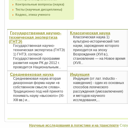
Контрольные вопросы (наука)
Тесты (научные дисциплины)
Кодекс, этика ученого
Государственная научно-
Классическая наука
техническая экспертиза
Классическая наука 1)
(ГНТЭ)
культурно-исторический тип
Государственная научно-
науки, зарождение которого
техническая экспертиза (ГНТЭ)
приходится на эпоху
1) ГНТЭ, согласно
Возрождения (XVI в.),
Государственной программе
становление — на Новое время
развития науки РК до 2012 г.
(XVII...
проводится Национальным...
Средневековая наука
Индукция
Средневековая наука вторая
Индукция (от лат. inductio -
диахронная форма науки «в
наведение) - один из основных
собственном смысле слова».
способов логического
Традиционно под ней принято
рассуждения (умозаключения)
понимать науку «высокого» (XI-
и методов научного
XIII вв.) и...
исследования,...
Научные исследования в логистике и на транспорте
Copyr