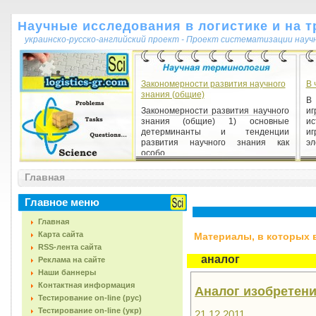
Научные исследования в логистике и на т
украинско-русско-английский проект - Проект систематизации науч
Закономерности развития научного
В 
знания (общие)
В
Закономерности развития научного
и
знания (общие) 1) основные
и
детерминанты и тенденции
и
развития научного знания как
эл
особо...
Главная
Логика диалектическая
Логика диалектическая 1) (1)
Главное меню
разработанная Гегелем теория
развития самопознающего
Главная
мышления и разворачивания им
Карта сайта
Материалы, в которых вс
своего с...
RSS-лента сайта
аналог
Реклама на сайте
Наши баннеры
Контактная информация
Аналог изобретен
Тестирование on-line (рус)
Тестирование on-line (укр)
21.12.2011