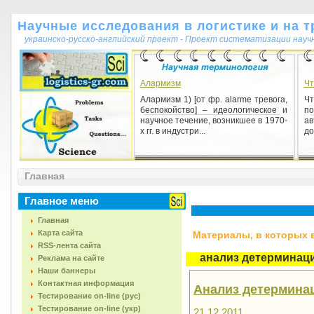
Научные исследования в логистике и на т
украинско-русско-английский проект - Проект систематизации науч
Алармизм
Чт
Алармизм 1) [от фр. alarme тревога,
Чт
беспокойство] – идеологическое и
по
научное течение, возникшее в 1970-
ав
х гг. в индустри...
до
Принцип соответствия
Главная
Принцип соответствия 1) научная
конкретизация диалектического
отрицания как общей
Главное меню
закономерности развития любых
объекто...
Главная
Карта сайта
Материалы, в которых вс
RSS-лента сайта
анализ детермина
Реклама на сайте
Наши баннеры
Контактная информация
Анализ детермина
Тестирование on-line (рус)
Тестирование on-line (укр)
21.12.2011