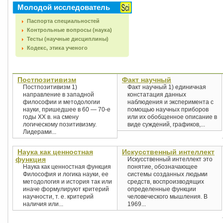
Молодой исследователь
Паспорта специальностей
Контрольные вопросы (наука)
Тесты (научные дисциплины)
Кодекс, этика ученого
Постпозитивизм
Факт научный
Постпозитивизм 1)
Факт научный 1) единичная
направление в западной
констатация данных
философии и методологии
наблюдения и эксперимента с
науки, пришедшее в 60 — 70-е
помощью научных приборов
годы XX в. на смену
или их обобщенное описание в
логическому позитивизму.
виде суждений, графиков,...
Лидерами...
Наука как ценностная
Искусственный интеллект
функция
Искусственный интеллект это
Наука как ценностная функция
понятие, обозначающее
Философия и логика науки, ее
системы созданных людьми
методология и история так или
средств, воспроизводящих
иначе формулируют критерий
определенные функции
научности, т. е. критерий
человеческого мышления. В
наличия или...
1969...