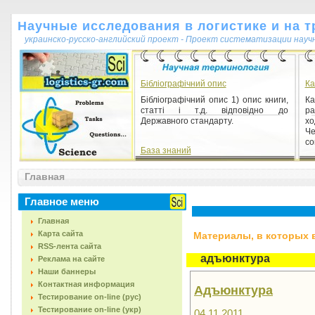
Научные исследования в логистике и на т
украинско-русско-английский проект - Проект систематизации науч
Бібліографічний опис
Ка
Бібліографічний опис 1) опис книги,
К
статті і т.д. відповідно до
ра
Державного стандарту.
хо
Ч
со
База знаний
База знаний 1) [англ. knowledge
Главная
base] – семантическая модель,
описывающая предметную область
и позволяющая отвечать на ...
Главное меню
Главная
Карта сайта
Материалы, в которых вс
RSS-лента сайта
адъюнктура
Реклама на сайте
Наши баннеры
Контактная информация
Адъюнктура
Тестирование on-line (рус)
Тестирование on-line (укр)
04.11.2011