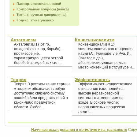
Паспорта специальностей
Контрольные вопросы (наука)
Тесты (научные дисциплины)
Кодекс, этика ученого
Антагонизм
Конвенционализм
Антагонизм 1) [от гр.
Конвенционализм 1)
antagonisma спор, борьба] –
эпистемологическая концепция
противоречие,
науки (А. Пуанкаре, Ле Руа, И.
характеризующееся острой
Лакатос и др.),
борьбой враждебных сил,...
абсолютизирующая роль и
место конвенций в структуре и...
Теория
Эффективность
Теория В русском языке термин
Эффективность существенное
«теория» обозначает любую
отношение изменений на
достаточно связную систему
выходе неравновесной
знаний и/или представлений о
системы к изменениям на
какой-либо предметной
входе. В основе многих
области. Любое...
неравновесных процессов
лежит...
Научные исследования в логистике и на транспорте
Copyr