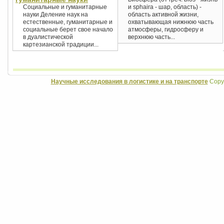
Социальные и гуманитарные
и sphaira - шар, область) -
науки Деление наук на
область активной жизни,
естественные, гуманитарные и
охватывающая нижнюю часть
социальные берет свое начало
атмосферы, гидросферу и
в дуалистической
верхнюю часть...
картезианской традиции...
Научные исследования в логистике и на транспорте
Copyr