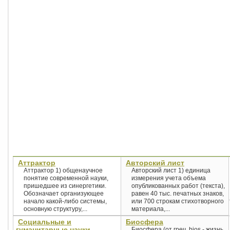
Аттрактор
Авторский лист
Аттрактор 1) общенаучное
Авторский лист 1) единица
понятие современной науки,
измерения учета объема
пришедшее из синергетики.
опубликованных работ (текста),
Обозначает организующее
равен 40 тыс. печатных знаков,
начало какой-либо системы,
или 700 строкам стихотворного
основную структуру,...
материала,...
Социальные и
Биосфера
гуманитарные науки
Биосфера (от греч. bios - жизнь