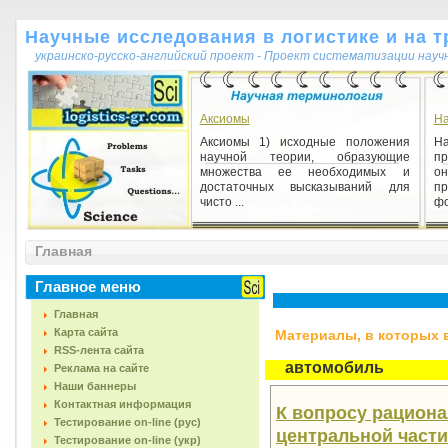
Научные исследования в логистике и на т
украинско-русско-английский проект - Проект систематизации науч
Аксиомы
На
Аксиомы 1) исходные положения
Н
научной теории, образующие
пр
множества ее необходимых и
о
достаточных высказываний для
п
чисто ...
фо
Консенсуалистская концепция
Главная
истины
Консенсуалистская концепция
Главное меню
истины 1) концепция научной
истины, согласно которой
Главная
общезначимость и объективность
Карта сайта
Материалы, в которых вс
научног...
RSS-лента сайта
автомобиль
Реклама на сайте
Наши баннеры
Контактная информация
К вопросу рациона
Тестирование on-line (рус)
центральной части 
Тестирование on-line (укр)