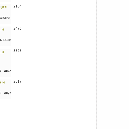
2164
ация
логия,
2476
 и
ьности
3328
 и
з двух
2517
а и
з двух