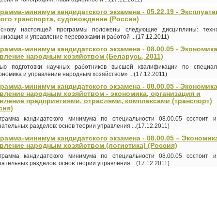
рамма-минимум кандидатского экзамена - 05.22.19 - Эксплуат
ого транспорта, судовождение (Россия)
снову настоящей программы положены следующие дисциплины: техно
анизация и управление перевозками и работой ...(17.12.2011)
рамма-минимум кандидатского экзамена - 08.00.05 - Экономика
вление народным хозяйством (Беларусь, 2011)
ью подготовки научных работников высшей квалификации по специал
ономика и управление народным хозяйством» ...(17.12.2011)
рамма-минимум кандидатского экзамена - 08.00.05 - Экономика
вление народным хозяйством - экономика, организация и
вление предприятиями, отраслями, комплексами (транспорт)
сия)
грамма кандидатского минимума по специальности 08.00.05 состоит и
зательных разделов: основ теории управления ...(17.12.2011)
рамма-минимум кандидатского экзамена - 08.00.05 – Экономик
вление народным хозяйством (логистика) (Россия)
грамма кандидатского минимума по специальности 08.00.05 состоит и
зательных разделов: основ теории управления ...(17.12.2011)