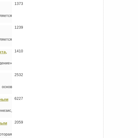
1373
ляется
1239
ляется
1410
рта,
дение»
2532
х основ
6227
дным
незис,
2059
ным
которая