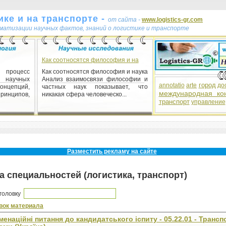
ке и на транспорте -
от сайта -
www.logistics-gr.com
ематизации научных фактов, знаний о логистике и транспорте
Как соотносятся философия и на
) процесс
Как соотносятся философия и наука
научных
Анализ взаимосвязи философии и
город
annotatio
arte
до
нцепций,
частных наук показывает, что
международная ко
инципов,
никакая сфера человеческо...
транспорт
управление
1) частина
азується, з
ов і яких
Разместить рекламу на сайте
а специальностей (логистика, транспорт)
аголовку
вок материала
менаційні питання до кандидатського іспиту - 05.22.01 - Трансп