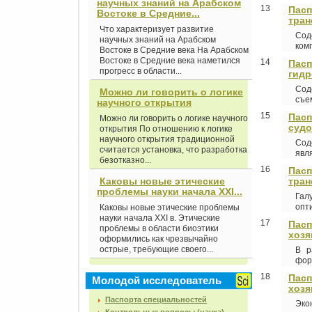
научных знаний на Арабском
13
Пасп
Востоке в Средние...
тран
Что характеризует развитие
Сод
научных знаний на Арабском
ком
Востоке в Средние века На Арабском
Востоке в Средние века наметился
14
Пасп
прогресс в области...
гидр
Сод
Можно ли говорить о логике
съем
научного открытия
15
Пасп
Можно ли говорить о логике научного
судо
открытия По отношению к логике
научного открытия традиционной
Сод
считается установка, что разработка
явл
безотказно...
16
Пасп
Каковы новые этические
тран
проблемы науки начала XXI...
Гал
опти
Каковы новые этические проблемы
науки начала XXI в. Этические
17
Пасп
проблемы в области биоэтики
хозя
оформились как чрезвычайно
острые, требующие своего...
В р
фор
18
Пасп
Молодой исследователь
хозя
Паспорта специальностей
Эко