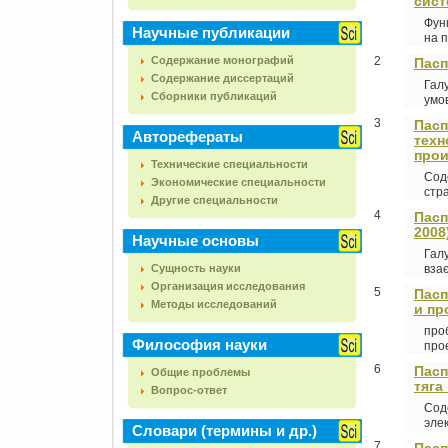
сист
Фун
Научные публикации
на п
Содержание монографий
2
Пасп
Содержание диссертаций
Гал
Сборники публикаций
умов
3
Пасп
Авторефераты
техн
прои
Технические специальности
Сод
Экономические специальности
стра
Другие специальности
4
Пасп
2008
Научные основы
Гал
Сущность науки
взає
Организация исследования
5
Пасп
Методы исследований
и пр
про
Философия науки
прое
6
Пасп
Общие проблемы
тяга
Вопрос-ответ
Сод
эле
Словари (термины и др.)
7