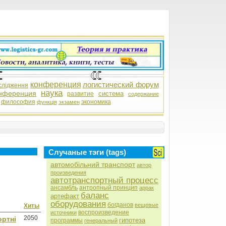
конференция
логистический форум
слідження
наука
нференция
система
развитие
содержание
философия
экономика
функція
экзамен
Случаные тэги (tags)
автомобільний транспорт
автор
произведения
автотранспортный процесс
ансамбль
антропный принцип
аррак
баланс
артефакт
оборудования
богданов
вещевые
Хиты
воспроизведение
источники
2050
ортні
гипотеза
программы
генеральный