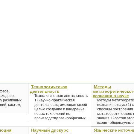
Технологическая
Методы
деятельность
метатеоретическог
ковое,
познания в науке
сходное,
Технологическая деятельность
у различных
1) научно-практическая
Методы метатеорети
ний, систем,
деятельность, имеющая своей
познания в науке 1) 
целью создание и внедрение
способы построения
новых технологий по
метатеоретического 
производству разнообразных ...
знания. В состав это
входят общенаучные и
люция
Научный дискурс
Языческие источн