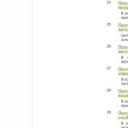
24
Прог
проц
В о
про
25
Прог
авто
Цел
аспи
26
Прог
авто
В о
груз
27
Прог
упра
В о
сис
28
Прог
возд
В о
проц
29
Прог
сооб
В о
геод