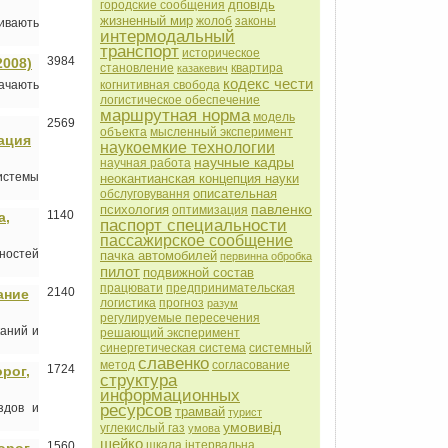
дповідь
городские сообщения
жизненный мир
жолоб
законы
ливають
интермодальный
транспорт
историческое
3984
2008)
становление
квартира
казакевич
кодекс чести
когнитивная свобода
начають
логистическое обеспечение
маршрутная норма
модель
2569
объекта
мысленный эксперимент
ация
наукоемкие технологии
научные кадры
научная работа
истемы
неокантианская концепция науки
описательная
обслуговування
павленко
психология
оптимизация
1140
а,
паспорт специальности
пассажирское сообщение
ностей
пачка автомобилей
первинна обробка
пилот
подвижной состав
працювати
предпринимательская
2140
ание
логистика
прогноз
разум
регулируемые пересечения
каний и
решающий эксперимент
синергетическая система
системный
славенко
метод
согласование
1724
рог,
структура
информационных
ресурсов
здов и
трамвай
турист
умовивід
углекислый газ
умова
шейко
шкала інтервальна
1560