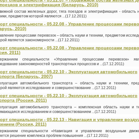
орт специальности - 05.22.07 – Подвижной состав железных д
 поездов и электрификация (Беларусь, 2010)
вижной состав железных дорог, тяга поездов и электрификация - область 
ики, предметом которой являются ...(17.12.2011)
орт специальности - 05.22.08 - Управление процессами перев
арусь, 2010)
авление процессами перевозок – область науки и техники, предметом иссле
рой является закономерности ...(17.12.2011)
орт специальности - 05.22.08 - Управление процессами перев
сия, 2011)
ержанием специальности «Управление процессами перевозок» явл
ледование закономерностей транспортных процессов и ...(17.12.2011)
орт специальности - 05.22.10 - Эксплуатация автомобильного
спорта (Беларусь, 2007)
плуатация автомобильного транспорта – область науки и техники, пре
орой являются исследование и совершенствование ...(17.12.2011)
орт специальности - 05.22.10 - Эксплуатация автомобильного
спорта (Россия, 2011)
плуатация автомобильного транспорта – комплексная область науки и те
имающаяся исследованием и совершенствованием ...(17.12.2011)
орт специальности - 05.22.13 - Навигация и управление возд
ением (Россия, 2011)
ержанием специальности «Навигация и управление воздушным движ
яется решение комплекса проблем повышения ...(17.12.2011)