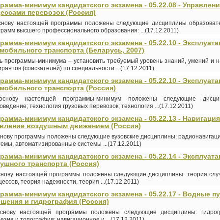
рамма-минимум кандидатского экзамена - 05.22.08 - Управлен
ессами перевозок (Россия)
снову настоящей программы положены следующие дисциплины образоват
грамм высшего профессионального образования: ...(17.12.2011)
рамма-минимум кандидатского экзамена - 05.22.10 - Эксплуат
мобильного транспорта (Беларусь, 2007)
ь программы-минимума – установить требуемый уровень знаний, умений и 
рантов (соискателей) по специальности ...(17.12.2011)
рамма-минимум кандидатского экзамена - 05.22.10 - Эксплуат
мобильного транспорта (Россия)
снову настоящей программы-минимум положены следующие дисци
оведение; технология грузовых перевозок; технология ...(17.12.2011)
рамма-минимум кандидатского экзамена - 05.22.13 - Навигация
вление воздушным движением (Россия)
снову программы положены следующие вузовские дисциплины: радионавигац
темы, автоматизированные системы ...(17.12.2011)
рамма-минимум кандидатского экзамена - 05.22.14 - Эксплуат
ушного транспорта (Россия)
снову настоящей программы положены следующие дисциплины: теория слу
ессов, теория надежности, теория ...(17.12.2011)
рамма-минимум кандидатского экзамена - 05.22.17 - Водные п
щения и гидрография (Россия)
снову настоящей программы положены следующие дисциплины: гидрог
езия и топография; навигационное и ...(17.12.2011)