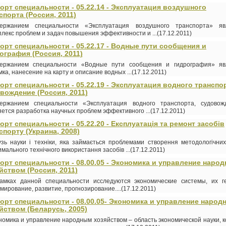
орт специальности - 05.22.14 - Эксплуатация воздушного
спорта (Россия, 2011)
ержанием специальности «Эксплуатация воздушного транспорта» яв
плекс проблем и задач повышения эффективности и ...(17.12.2011)
орт специальности - 05.22.17 - Водные пути сообщения и
ография (Россия, 2011)
ержанием специальности «Водные пути сообщения и гидрография» яв
ка, нанесение на карту и описание водных ...(17.12.2011)
орт специальности - 05.22.19 - Эксплуатация водного транспо
вождение (Россия, 2011)
ержанием специальности «Эксплуатация водного транспорта, судовож
яется разработка научных проблем эффективного ...(17.12.2011)
орт специальности - 05.22.20 - Експлуатація та ремонт засобів
спорту (Украина, 2008)
узь науки і техніки, яка займається проблемами створення методологічни
мального технічного використання засобів ...(17.12.2011)
орт специальности - 08.00.05 - Экономика и управление наро
йством (Россия, 2011)
амках данной специальности исследуются экономические системы, их ге
мирование, развитие, прогнозирование....(17.12.2011)
орт специальности - 08.00.05- Экономика и управление народ
йством (Беларусь, 2005)
номика и управление народным хозяйством – область экономической науки, 