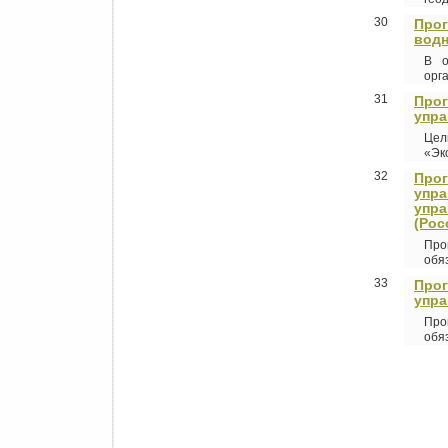
30
Прог
водн
В о
орг
31
Прог
упра
Цел
«Эк
32
Прог
упра
упра
(Рос
Про
обя
33
Прог
упра
Про
обя