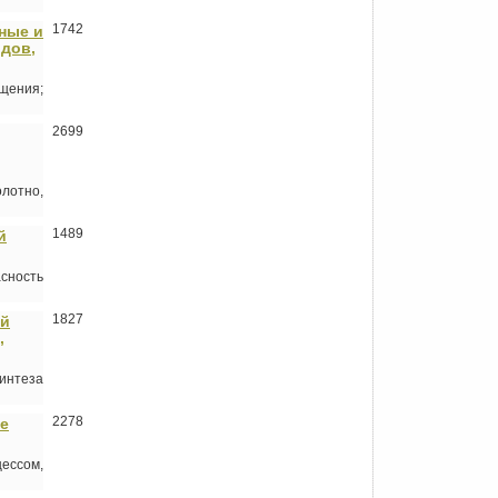
1742
тные и
одов,
щения;
2699
лотно,
1489
й
сность
1827
ой
,
интеза
2278
ие
ессом,