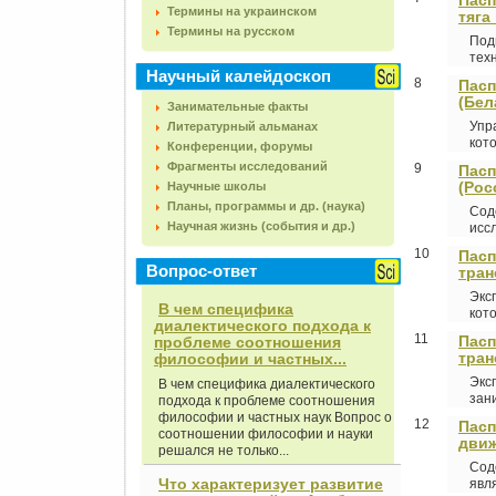
Пасп
Термины на украинском
тяга
Термины на русском
Под
техн
Научный калейдоскоп
8
Пасп
(Бел
Занимательные факты
Упр
Литературный альманах
кото
Конференции, форумы
Фрагменты исследований
9
Пасп
(Рос
Научные школы
Планы, программы и др. (наука)
Сод
Научная жизнь (события и др.)
исс
10
Пасп
Вопрос-ответ
тран
Экс
В чем специфика
кот
диалектического подхода к
11
Пасп
проблеме соотношения
тран
философии и частных...
Экс
В чем специфика диалектического
зан
подхода к проблеме соотношения
философии и частных наук Вопрос о
12
Пасп
соотношении философии и науки
движ
решался не только...
Сод
Что характеризует развитие
явл