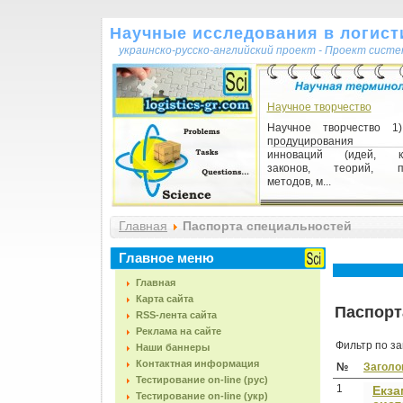
Научные исследования в логисти
украинско-русско-английский проект - Проект сист
Научное творчество
Научное творчество 1
продуцирования 
инноваций (идей, ко
законов, теорий, пр
методов, м...
Висновок наукової праці
Главная
Паспорта специальностей
Висновок наукової праці 
наукової праці, у якій пок
Главное меню
яких основних передум
допоміжних резу...
Главная
Карта сайта
Паспорт
RSS-лента сайта
Реклама на сайте
Фильтр по з
Наши баннеры
Контактная информация
№
Заголо
Тестирование on-line (рус)
1
Екза
Тестирование on-line (укр)