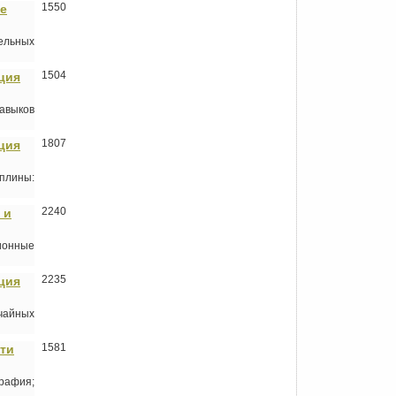
1550
ие
ельных
1504
ация
навыков
1807
ация
плины:
2240
 и
ионные
2235
ация
чайных
1581
ути
рафия;