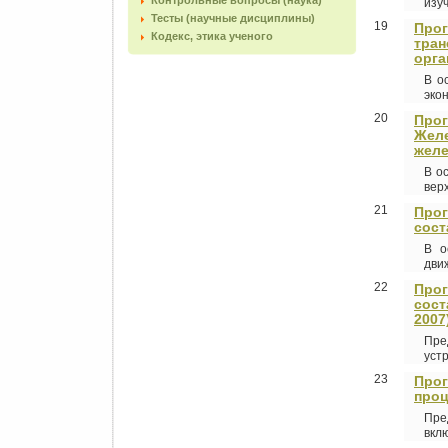
Контрольные вопросы (наука)
изуч
Тесты (научные дисциплины)
19
Прог
Кодекс, этика ученого
тран
орга
В о
экон
20
Прог
Желе
желе
В о
верх
21
Прог
сост
В о
движ
22
Прог
сост
2007
Пре
устр
23
Прог
проц
Пре
вклю