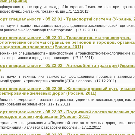
еми (Україна)
кціонування транспорту, як складної інтегрованої системи: фактори, що вп
роцес функціонування, показники, що ...(17.12.2011)
орт специальности - 05.22.01 - Транспортні системи (Украина, 
узь науки і техніки, яка займається дослідженням закономірностей, що виз
и раціональної організації транспортного ...(17.12.2011)
орт специальности - 05.22.01 - Транспортные и транспортно-
ологические системы страны, ее регионов и городов, организ
зводства на транспорте (Россия, 2011)
ержанием специальности «Транспортные и транспортно-технологические с
ны, ее регионов и городов, организация ...(17.12.2011)
орт специальности - 05.22.02 - Автомобілі та трактори (Украин
)
узь науки і техніки, яка займається дослідженням процесів і закономір
модії дорожніх транспортних засобів (ДТЗ) із опорою ...(17.12.2011)
орт специальности - 05.22.06 - Железнодорожный путь, изыск
оектирование железных дорог (Россия, 2011)
блемы формирования, развития и реконструкции сети железных дорог, изыс
ктирования ее элементов;...(17.12.2011)
орт специальности - 05.22.07 - Подвижной состав железных до
 поездов и электрификация (Россия, 2011)
ержанием специальности «Подвижной состав железных дорог, тяга пое
ктрификация» является разработка проблем ...(17.12.2011)