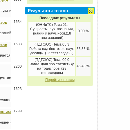
орог,
Результаты тестов
науки и
Последние результаты
1634
озок
(ОНИиТС) Тема 01.
Сущность науч. познания,
0.00 %
дований
знаний и науч. иссл.(18
тест.заданий)
1583
(ПДТСіОС) Тема 05.3
озок
Робота над гіпотезою наук.
33.33 %
дослідж. (12 тест.завдань)
яется:
(ПДТСіОС) Тема 09.0
Загал. дані про статистику
46.43 %
2260
на транспорті (28
тест.завдань)
дметом
Перейти к тестам
1623
хники,
1799
ушным
ением»