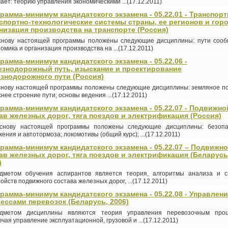
ает: теорию управления экономическими ...(17.12.2011)
рамма-минимум кандидатского экзамена - 05.22.01 - Транспор
спортно-технологические системы страны, ее регионов и гор
низация производства на транспорте (Россия)
снову настоящей программы положены следующие дисциплины: пути сооб
омика и организация производства на ...(17.12.2011)
рамма-минимум кандидатского экзамена - 05.22.06 -
знодорожный путь, изыскание и проектирование
знодорожного пути (Россия)
снову настоящей программы положены следующие дисциплины: земляное по
нее строение пути; основы ведения ...(17.12.2011)
рамма-минимум кандидатского экзамена - 05.22.07 - Подвижно
ав железных дорог, тяга поездов и электрификация (Россия)
снову настоящей программы положены следующие дисциплины: безопа
ения и автотормоза; локомотивы (общий курс); ...(17.12.2011)
рамма-минимум кандидатского экзамена - 05.22.07 – Подвижн
ав железных дорог, тяга поездов и электрификация (Беларусь
)
дметом обучения аспирантов является теория, алгоритмы анализа и с
ойств подвижного состава железных дорог, ...(17.12.2011)
рамма-минимум кандидатского экзамена - 05.22.08 - Управлен
ессами перевозок (Беларусь, 2006)
дметом дисциплины являются теория управления перевозочным проц
чая управление эксплуатационной, грузовой и ...(17.12.2011)