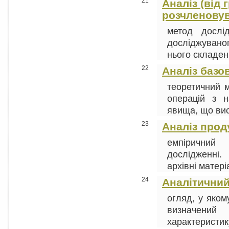
21
Аналіз (від 
розчленову
метод дослі
досліджуван
нього складені
22
Аналіз базо
теоретичний м
операцій з н
явища, що вис
23
Аналіз прод
емпіричний 
дослідженні.
архівні матері
24
Аналітичний
огляд, у яком
визначений 
характеристику