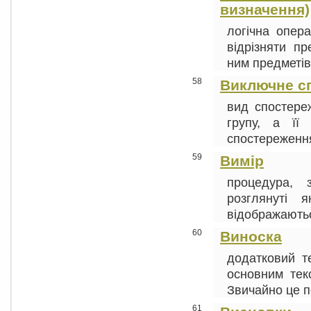
визначення)
логічна опера
відрізняти пр
ним предметів,
58
Виключне с
вид спостере
групу, а її
спостереження
59
Вимір
процедура, 
розглянуті 
відображаються
60
Виноска
додатковий т
основним тек
Звичайно це по
61