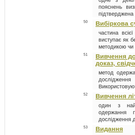
пояснень визн
підтверджена ф
50
Вибіркова с
частина всієї
виступає як б
методикою чи 
51
Вивчення до
доказ, свідч
метод одержа
дослідження 
Використовують
52
Вивчення лі
один з най
одержання п
дослідження д
53
Видання