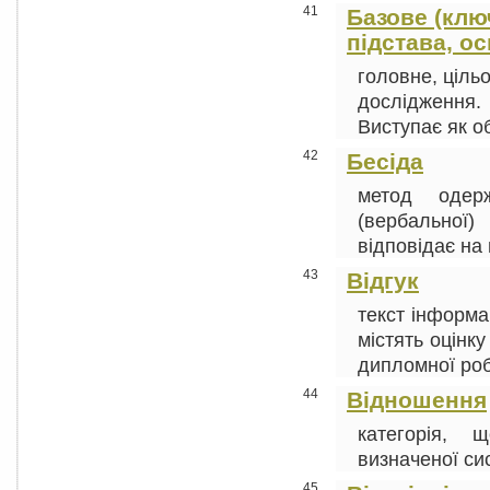
41
Базове (ключ
підстава, о
головне, ціль
дослідження. 
Виступає як об'
42
Бесіда
метод одер
(вербальної)
відповідає на 
43
Відгук
текст інформа
містять оцінк
дипломної робо
44
Відношення
категорія, 
визначеної сис
45