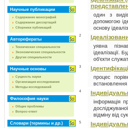
представле
Научные публикации
один з виді
Содержание монографий
допомогою іде
Содержание диссертаций
основу ідеаліз
Сборники публикаций
2
Ідеалізовани
Авторефераты
уявна пізна
Технические специальности
ідеалізації. Б
Экономические специальности
Другие специальности
об'єкти служа
3
Ідентифікація
Научные основы
процес порів
Сущность науки
Организация исследования
встановлення з
Методы исследований
4
Індивідуаль
Философия науки
інформація п
Общие проблемы
досліджуваної
Вопрос-ответ
відміну від сук
5
Словари (термины и др.)
Індивідуаль