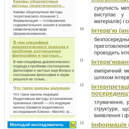
Каковы общенаучные
методы теоретического...
сукупність ме
Каковы общенаучные методы
виступає у 
теоретического познания 1.
матеріалів) і 
Формализация — отображение
содержательного знания в знаково-
10
Інтерв'ю (анг
символическом виде
(формализованном...
безпосереднь
В чем специфика
приготовлен
диалектического подхода к
проблеме соотношения
проводить інте
философии и частных...
11
Інтерв'юван
В чем специфика диалектического
подхода к проблеме соотношения
емпіричний ме
философии и частных наук Вопрос о
соотношении философии и науки
шляхом інтерв'
решался не только...
12
Інтерпретація
Что такое каноны индукции
посередниц
Что такое каноны индукции
Индуктивные методы установления
тлумачення, р
причинных связей — это индукции
каноны (правила индуктивного
структури, що
исследования Бэкона—Милля). а)...
виявлення і фі
13
Інформація (
Молодой исследователь