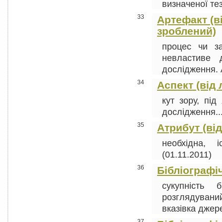
визначеної тез
33
Артефакт (від
зроблений)
процес чи з
невластиве 
дослідження. 
34
Аспект (від 
кут зору, під
дослідження...
35
Атрибут (від
необхідна, і
(01.11.2011)
36
Бібліографі
сукупність 
розглядуваний
вказівка джере
37