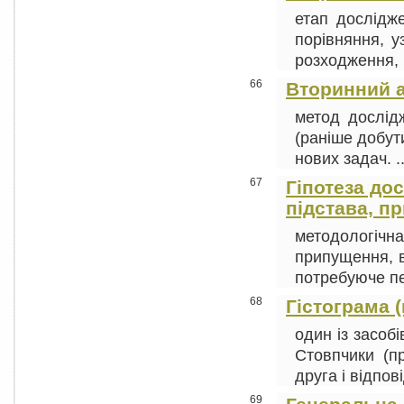
етап дослідж
порівняння, у
розходження, в
66
Вторинний а
метод дослід
(раніше добут
нових задач. .
67
Гіпотеза дос
підстава, п
методологіч
припущення, в
потребуюче пер
68
Гістограма (
один із засоб
Стовпчики (п
друга і відпов
69