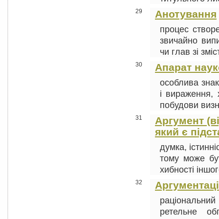
29
Анотування
процес створе
звичайно випи
чи глав зі зміст
30
Апарат наук
особлива знак
і вираження, 
побудови визна
31
Аргумент (ві
який є підс
думка, істинні
тому може бу
хибності іншого
32
Аргументац
раціональни
ретельне об