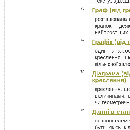
тексту....(10.1
73
Граф (від гр
розташована н
крапок, дея
найпростіших 
74
Графік (від 
один із засо
креслення, щ
кількісної зале
75
Діаграма (в
креслення)
креслення, що
величинами, щ
чи геометрични
76
Данні в стат
основні елеме
бути якісь кі