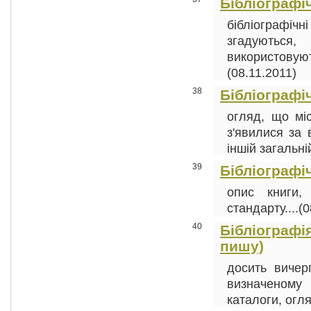
Бібліографі
бібліографі
згадуютьс
використову
(08.11.2011)
38
Бібліографі
огляд, що мі
з'явилися за 
іншій загальній
39
Бібліографі
опис книги,
стандарту....(
40
Бібліографія 
пишу)
досить вичер
визначеному 
каталоги, огля