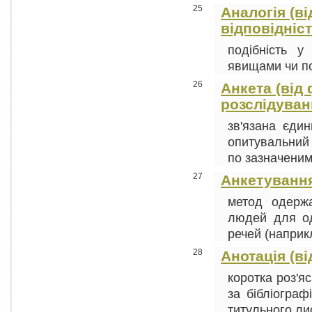
25
Аналогія (ві
відповідніст
подібність у
явищами чи по
26
Анкета (від 
розслідуван
зв'язана єди
опитувальний
по зазначеним 
27
Анкетуванн
метод одержа
людей для о
речей (наприкл
28
Анотація (ві
коротка роз'я
за бібліограф
титульного лис