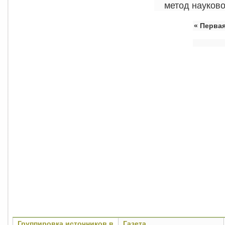
метод науково
«
Перва
Группировка источников в
Газета