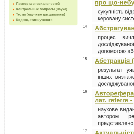
про що-небу
Паспорта специальностей
Контрольные вопросы (наука)
сукупність ві
Тесты (научные дисциплины)
керовану систе
Кодекс, этика ученого
14
Абстрагуванн
процес вичл
досліджуван
допомогою абс
15
Абстракція (
результат уя
інших визнач
досліджуваного
16
Автореферат 
лат. referre
наукове видан
автором ре
представленого
17
Актуальність