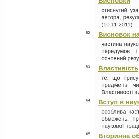
Висновки
стиснутий уза
автора, резуль
(10.11.2011)
62
Висновок на
частина науков
передумов і
основний резул
63
Властивість
те, що прису
предметів ч
Властивості ви
64
Вступ в нау
особлива част
обмежень, пр
наукової праці.
65
Вторинна о