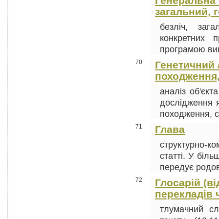
Генеральна с
загальний, 
безліч, зага
конкретних п
програмою вив
70
Генетичний а
походження,
аналіз об'єкт
дослідження я
походження, ст
71
Глава
структурно-к
статті. У біль
передує родово
72
Глосарій (ві
перекладів ч
тлумачний сл