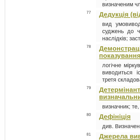
визначеним чл
77
Дедукція (ві
вид умовивод
суджень до ч
наслідків; зас
78
Демонстрація
показування
логічне мірку
виводиться і
третя складова
79
Детермінанта
визначальн
визначник; те
80
Дефініція
див. Визначенн
81
Джерела вив