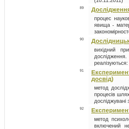
(10.11.2011)
89
Дослідженн
процес науков
явища - мате
закономірносте
90
Дослідницьк
вихідний при
дослідження
реалізуються: 
91
Експеримент
досвід)
метод дослід
процесів шля
досліджувані зв
92
Експеримен
метод психоло
включений не