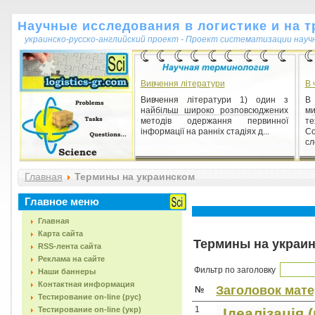
Научные исследования в логистике и на т
украинско-русско-английский проект - Проект систематизации науч
Вивчення літератури
В 
Вивчення літератури 1) один з
В
найбільш широко розповсюджених
м
методів одержання первинної
т
інформації на ранніх стадіях д...
С
сл
Монографія (від грец. monos - один,
єдиний; grapho - пишу)
Главная
Термины на украинском
Монографія (від грец. monos - один,
єдиний; grapho - пишу) 1) наукова
Главное меню
праця, що заглиблено розробляє
одну тему, обмежен...
Главная
Карта сайта
Термины на украи
RSS-лента сайта
Реклама на сайте
Фильтр по заголовку
Наши баннеры
Контактная информация
Заголовок мат
№
Тестирование on-line (рус)
1
Тестирование on-line (укр)
Ідеалізація (