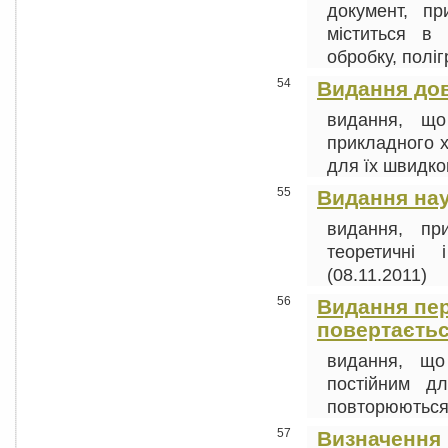
документ, п
міститься в
обробку, поліг
54
Видання до
видання, що
прикладного х
для їх швидког
55
Видання на
видання, пр
теоретичні 
(08.11.2011)
56
Видання пері
повертаєтьс
видання, що
постійним д
повторюються п
57
Визначення п