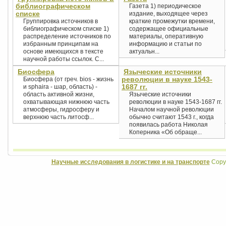
библиографическом
Газета 1) периодическое
списке
издание, выходящее через
Группировка источников в
краткие промежутки времени,
библиографическом списке 1)
содержащее официальные
распределение источников по
материалы, оперативную
избранным принципам на
информацию и статьи по
основе имеющихся в тексте
актуальн...
научной работы ссылок. С...
Биосфера
Языческие источники
революции в науке 1543-
Биосфера (от греч. bios - жизнь
1687 гг.
и sphaira - шар, область) -
область активной жизни,
Языческие источники
охватывающая нижнюю часть
революции в науке 1543-1687 гг.
атмосферы, гидросферу и
Началом научной революции
верхнюю часть литосф...
обычно считают 1543 г., когда
появилась работа Николая
Коперника «Об обраще...
Научные исследования в логистике и на транспорте
Copyr