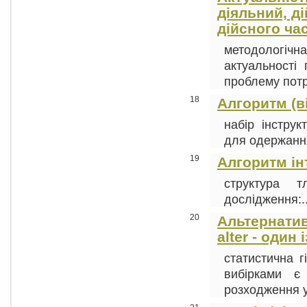
діяльний, д
дійсного ча
методологічна
актуальності
проблему потрі
18
Алгоритм (ві
набір інструк
для одержання 
19
Алгоритм ін
структура т
дослідження:..
20
Альтернативн
alter - один 
статистична г
вибірками є
розходження ус