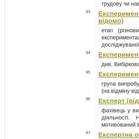
трудову чи нав
93
Експеримент,
відомо)
етап (різнов
експеримента
досліджуваної 
94
Експеримент
див. Вибіркова
95
Експеримен
група випроб
(на відміну ві
96
Експерт (від
фахівець у ви
діяльності.
мотивований ви
97
Експертна о