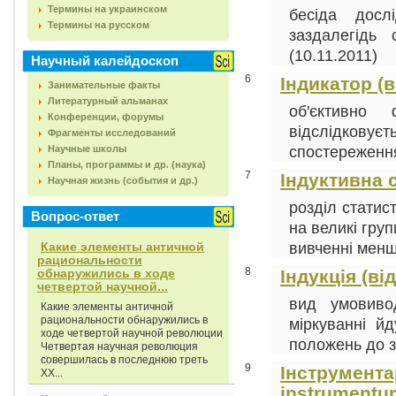
Термины на украинском
бесіда досл
Термины на русском
заздалегідь 
(10.11.2011)
Научный калейдоскоп
6
Індикатор (в
Занимательные факты
Литературный альманах
об'єктивно
Конференции, форумы
відслідков
Фрагменты исследований
спостереження,
Научные школы
Планы, программы и др. (наука)
7
Індуктивна 
Научная жизнь (события и др.)
розділ статис
Вопрос-ответ
на великі груп
вивченні менши
Какие элементы античной
рациональности
8
обнаружились в ходе
Індукція (ві
четвертой научной...
вид умовиво
Какие элементы античной
рациональности обнаружились в
міркуванні йд
ходе четвертой научной революции
положень до за
Четвертая научная революция
совершилась в последнюю треть
9
Інструментар
XX...
instrumentu