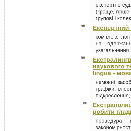
експертне суд
(краще, гірше,
групові і колек
98
Експертний
комплекс лог
на одержанн
узагальнення з
99
Екстралингв
наукового те
lingua - мов
немовні засо
графіки, ілюст
підкреслення,
100
Екстраполяція
робити глад
процедура 
закономірност