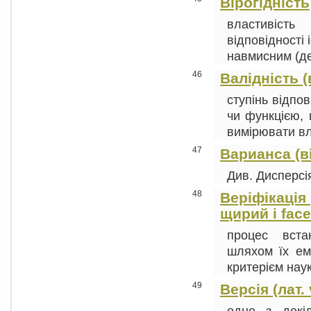
Вірогідність
властивіст
відповідності
навмисним (дез
46
Валідність (в
ступінь відпо
чи функцією, 
вимірювати вла
47
Варианса (від
Див. Дисперсія
48
Веріфікація (
щирий і face
процес вста
шляхом їх ем
критерієм наук
49
Версія (лат.
одне з декі