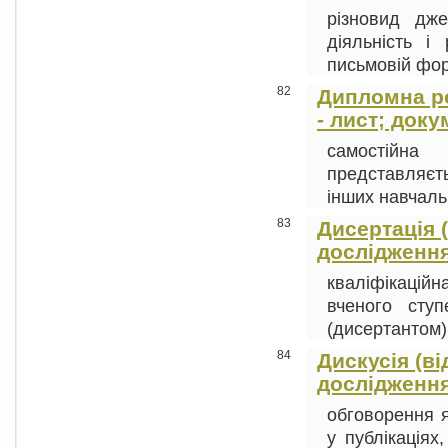
різновид дже
діяльність і 
письмовій форм
82
Дипломна ро
- лист; доку
самостійна
представляєть
інших навчальн
83
Дисертація (
дослідження
кваліфікацій
вченого сту
(дисертантом).
84
Дискусія (ві
дослідження
обговорення я
у публікаціях