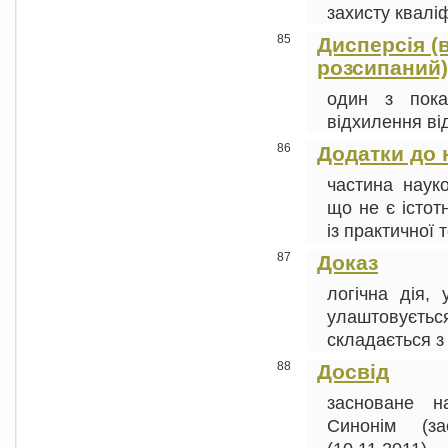
захисту кваліф
85
Дисперсія (в
розсипаний)
один з пока
відхилення від
86
Додатки до 
частина науко
що не є істот
із практичної т
87
Доказ
логічна дія, 
улаштовуєтьс
складається з 
88
Досвід
засноване на
Синонім (за