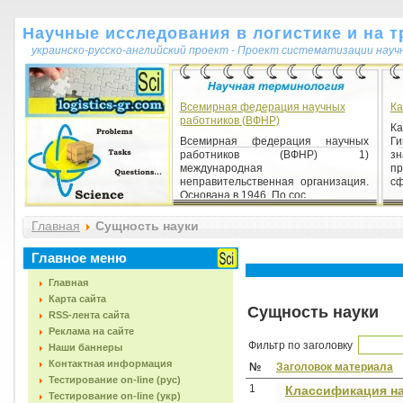
Научные исследования в логистике и на т
украинско-русско-английский проект - Проект систематизации науч
Всемирная федерация научных
Ка
работников (ВФНР)
К
Всемирная федерация научных
Ги
работников (ВФНР) 1)
з
международная
пр
неправительственная организация.
сф
Основана в 1946. По сос...
Главная
Сущность науки
Шкала (від лат. scala - сходи)
Шкала (від лат. scala - сходи) 1)
Главное меню
послідовність чисел, що служить для
кількісної оцінки яких-небудь
Главная
величин.
Карта сайта
Сущность науки
RSS-лента сайта
Реклама на сайте
Фильтр по заголовку
Наши баннеры
Контактная информация
№
Заголовок материала
Тестирование on-line (рус)
1
Классификация на
Тестирование on-line (укр)