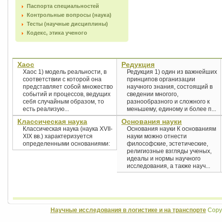
Паспорта специальностей
Контрольные вопросы (наука)
Тесты (научные дисциплины)
Кодекс, этика ученого
Хаос
Редукция
Хаос 1) модель реальности, в
Редукция 1) один из важнейших
соответствии с которой она
принципов организации
представляет собой множество
научного знания, состоящий в
событий и процессов, ведущих
сведении многого,
себя случайным образом, то
разнообразного и сложного к
есть реализую...
меньшему, единому и более п...
Классическая наука
Основания науки
Классическая наука (наука XVII-
Основания науки К основаниям
XIX вв.) характеризуется
науки можно отнести
определенными основаниями:
философские, эстетические,
религиозные взгляды ученых,
идеалы и нормы научного
исследования, а также науч...
Научные исследования в логистике и на транспорте
Copyr