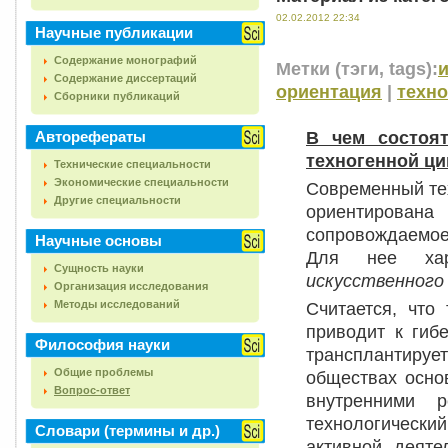
02.02.2012 22:34
Научные публикации
Содержание монографий
Метки (тэги, tags):
Содержание диссертаций
ориентация
|
техн
Сборники публикаций
В чем состоят
Авторефераты
техногенной ц
Технические специальности
Экономические специальности
Современный те
Другие специальности
ориентирована
сопровождаемо
Научные основы
Для нее ха
Сущность науки
искусственного
Организация исследования
Методы исследований
Считается, что
приводит к гиб
Философия науки
трансплантирует
Общие проблемы
обществах осно
Вопрос-ответ
внутренними р
технологически
Словари (термины и др.)
активной деяте