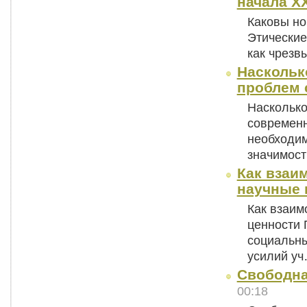
начала XX
Каковы но
Этические
как чрезв
Наскольк
проблем 
Насколько
современн
необходим
значимост
Как взаи
научные 
Как взаим
ценности
социальны
усилий у
Свободна
00:18