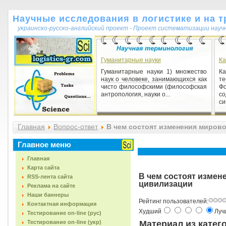
Научные исследования в логистике и на т
украинско-русско-английский проект - Проект систематизации науч
Гуманитарные науки
Ка
Гуманитарные науки 1) множество
К
наук о человеке, занимающихся как
т
чисто философскими (философская
Ф
антропология, науки о...
со
си
Движущие силы развития общества
Главная
Вопрос-ответ
В чем состоят изменения мирово
Движущие силы развития общества
1) существенные, необходимые,
длительно действующие причины,
Главное меню
обеспечивающие функциониро...
Главная
Карта сайта
В чем состоят измен
RSS-лента сайта
цивилизации
Реклама на сайте
Наши баннеры
Рейтинг пользователей:
Контактная информация
Худший
Лу
Тестирование on-line (рус)
Материал из катег
Тестирование on-line (укр)