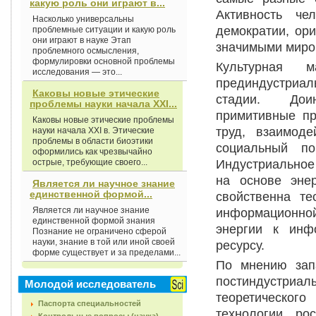
какую роль они играют в...
Активность че
Насколько универсальны
демократии, ор
проблемные ситуации и какую роль
они играют в науке Этап
значимыми миро
проблемного осмысления,
формулировки основной проблемы
Культурная м
исследования — это...
прединдустриа
Каковы новые этические
стадии. Доин
проблемы науки начала XXI...
примитивные п
Каковы новые этические проблемы
труд, взаимод
науки начала XXI в. Этические
проблемы в области биоэтики
социальный по
оформились как чрезвычайно
Индустриальное
острые, требующие своего...
на основе энер
Является ли научное знание
единственной формой...
свойственна те
Является ли научное знание
информационной
единственной формой знания
энергии к инф
Познание не ограничено сферой
науки, знание в той или иной своей
ресурсу.
форме существует и за пределами...
По мнению зап
постиндустриа
Молодой исследователь
теоретическог
Паспорта специальностей
технологии, ро