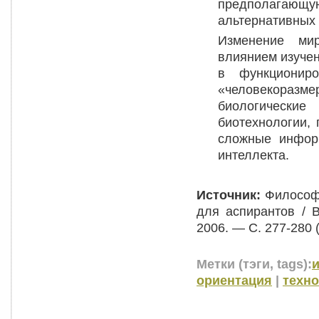
предполагаю
альтернативных 
Изменение мир
влиянием изучен
в функциониро
«человекоразм
биологически
биотехнологии,
сложные информ
интеллекта.
Источник:
Философи
для аспирантов / В
2006. — С. 277-280 (
Метки (тэги, tags):
ориентация
|
техн