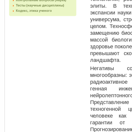
Контрольные вопросы (наука)
элиты. В тех
Тесты (научные дисциплины)
Кодекс, этика ученого
экспансии науки
универсума, ст
целом. Техносф
замещению биос
массой биологи
здоровье поколе
превышают ско
ландшафта.
Негативы сов
многообразны: э
радиоактивное
генная инже
нейролептонног
Представление
техногенной ц
человеке как 
гарантии от т
Прогнозировани