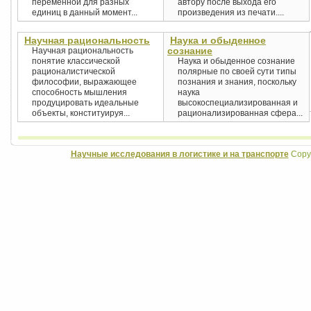
переменной для разных
автору после выхода его
единиц в данный момент...
произведения из печати....
Научная рациональность
Наука и обыденное
сознание
Научная рациональность
понятие классической
Наука и обыденное сознание
рационалистической
полярные по своей сути типы
философии, выражающее
познания и знания, поскольку
способность мышления
наука
продуцировать идеальные
высокоспециализированная и
объекты, конституируя...
рационализированная сфера...
Научные исследования в логистике и на транспорте
Copyr