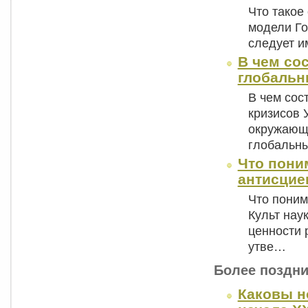
Что такое
модели Го
следует и
В чем со
глобальн
В чем сос
кризисов 
окружающу
глобальн
Что пони
антисцие
Что поним
Культ нау
ценности 
утве…
Более поздни
Каковы н