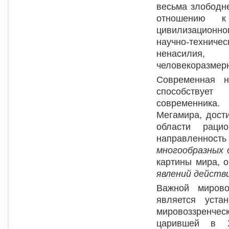
весьма злободн
отношению к
цивилизационно
научно-техниче
ненасилия,
человекоразмерн
Современная н
способствует
современника
Мегамира, дост
области рацио
направленност
многообразных 
картины мира, 
явлений действ
Важной мирово
является уста
мировоззренче
царившей в X