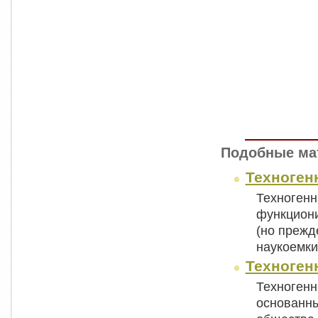
Подобные ма
Техноген
Техногенн
функциони
(но прежд
наукоемк
Техноген
Техногенн
основанны