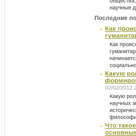
общества
научные 
Последние п
Как прои
гуманита
Как проис
гуманитар
начинаетс
социальн
Какую ро
формиров
02/02/2012 
Какую ро
научных з
историчес
философ
Что тако
основны