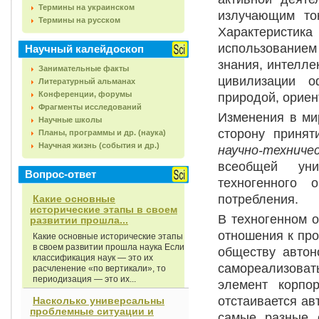
Термины на украинском
излучающим то
Термины на русском
Характеристик
использованием
Научный калейдоскоп
знания, интелле
Занимательные факты
цивилизации о
Литературный альманах
Конференции, форумы
природой, ориен
Фрагменты исследований
Изменения в ми
Научные школы
сторону приня
Планы, программы и др. (наука)
Научная жизнь (события и др.)
научно-техниче
всеобщей уни
Вопрос-ответ
техногенного 
потребления.
Какие основные
исторические этапы в своем
В техногенном о
развитии прошла...
отношения к пр
Какие основные исторические этапы
в своем развитии прошла наука Если
обществу автон
классификация наук — это их
самореализовать
расчленение «по вертикали», то
периодизация — это их...
элемент корпо
отстаивается ав
Насколько универсальны
проблемные ситуации и
самые разные 