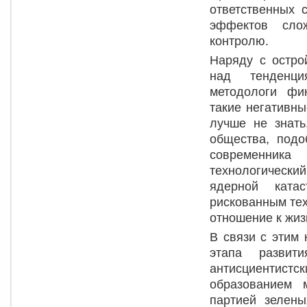
ответственных 
эффектов сло
контролю.
Наряду с остро
над тенденци
методологи фи
такие негативн
лучше не знать
общества, подо
современник
технологически
ядерной ката
рискованным тех
отношение к жиз
В связи с этим
этапа развити
антисциентистс
образованием 
партией зелены