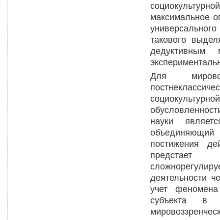
социокультурн
максимальное ог
универсального
такового выдел
дедуктивным 
эксперименталь
Для мировоз
постнеклассич
социокультурно
обусловленност
науки являетс
объединяющий 
постижения де
предстает 
сложнорегули
деятельности ч
учет феномена
субъекта в 
мировоззренч