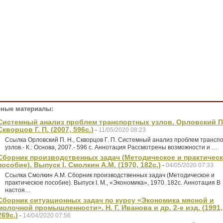
ные материалы:
Системный анализ проблем транспортных узлов. Орловский П.
Скворцов Г. П. (2007, 596с.)
-
11/05/2020 08:23
Ссылка Орловский П. Н., Скворцов Г. П. Системный анализ проблем трансп
узлов.- К.: Основа, 2007.- 596 с. Аннотация Рассмотрены возможности и …
Сборник производственных задач (Методическое и практичес
пособие). Выпуск I. Смолкин А.М. (1970, 182с.)
-
04/05/2020 07:33
Ссылка Смолкин А.М. Сборник производственных задач (Методическое и
практическое пособие). Выпуск I. M., «Экономика», 1970. 182с. Аннотация В
настоя…
Сборник ситуационных задач по курсу «Экономика мясной и
молочной промышленности». Н. Г. Иванова и др. 2-е изд. (1991,
269с.)
-
14/04/2020 07:56