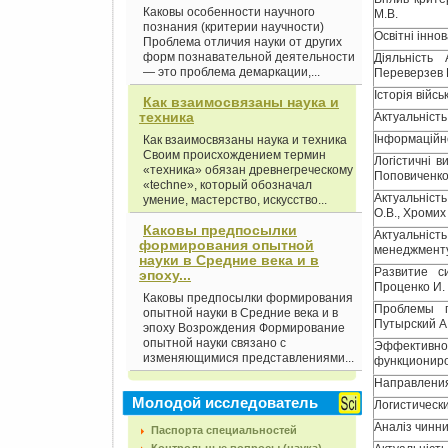
Каковы особенности научного
М.В.
познания (критерии научности)
Освітні іннов
Проблема отличия науки от других
форм познавательной деятельности
Діяльність
— это проблема демаркации,...
Переверзев В
Історія війсь
Как взаимосвязаны наука и
техника
Актуальність
Інформаційн
Как взаимосвязаны наука и техника
Своим происхождением термин
Логістичні в
«техника» обязан древнегреческому
Поповиченко 
«techne», который обозначал
Актуальність
умение, мастерство, искусство...
О.В., Хромих 
Каковы предпосылки
Актуальніст
формирования опытной
менеджменту 
науки в Средние века и в
Развитие с
эпоху...
Проценко И. 
Каковы предпосылки формирования
Проблемы п
опытной науки в Средние века и в
Путырский А.
эпоху Возрождения Формирование
опытной науки связано с
Эффективн
изменяющимися представлениями...
функциониро
Направления
Молодой исследователь
Логистическ
Аналіз чинни
Паспорта специальностей