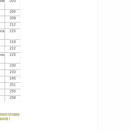
їни
203
205
209
212
иса
215
219
222
ень
225
230
233
245
251
255
258
подготовка
ладов
|