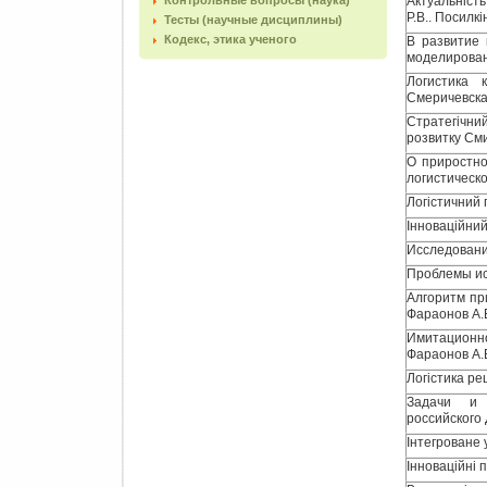
Контрольные вопросы (наука)
Актуальніст
Р.В.. Посилкі
Тесты (научные дисциплины)
Кодекс, этика ученого
В развитие 
моделирован
Логистика 
Смеричевска
Стратегічни
розвитку Сми
О приростно
логистическ
Логістичний 
Інноваційний
Исследовани
Проблемы ис
Алгоритм пр
Фараонов А.
Имитационн
Фараонов А.
Логістика ре
Задачи и н
российского 
Інтегроване 
Інноваційні п