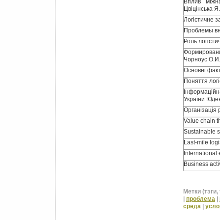
Вплив міжн
Цвіцінська Я
Логістичне з
Проблемы вн
Роль лопстич
Формировани
Чорноус О.И. 
Основні факт
Поняття логі
Інформаційн
України Юден
Організація 
Value chain t
Sustainable 
Last-mile log
International
Business activ
Метки (тэги, 
|
проблема
|
среда
|
усло