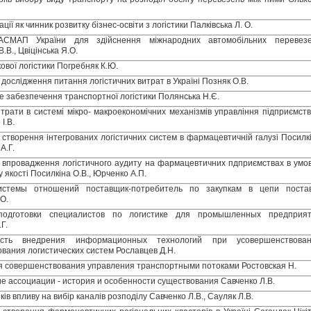
ації як чинник розвитку бізнес-освіти з логістики Палківська Л. О.
 АСМАП України для здійснення міжнародних автомобільних перевез
.В., Цвіцінська Я.О.
кової логістики Погребняк К.Ю.
 дослідження питання логістичних витрат в Україні Позняк О.В.
е забезпечення транспортної логістики Полянська Н.Є.
итрати в системі мікро- макроекономічних механізмів управління підприємст
І.В.
 створення інтегрованих логістичних систем в фармацевтичній галузі Посилк
А.Г.
ь впровадження логістичного аудиту на фармацевтичних пдприємствах в умо
якості Посилкіна О.В., Юрченко А.П.
истемы отношений поставщик-потребитель по закупкам в цепи поста
О.
одготовки специалистов по логистике для промышленных предприя
Г.
ость внедрения информационных технологий при усовершенствова
вания логистических систем Рославцев Д.Н.
 совершенствования управления транспортными потоками Ростовская Н.
ие ассоциации - история и особенности существования Савченко Л.В.
ків впливу на вибір каналів розподілу Савченко Л.В., Сауляк Л.В.