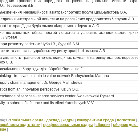
ародних транспортних коридорів на рівень національної безпеки Укра
.О., Переверзев В.В.
абезпечення інноваційності авіатранспортних послуг Цимбалістова О.А.
едрения интегральной логистики на российских предприятиях Чепурин А.В.
ної інтеграції для будівельних підприємств Черчата А. О.
е должностных обязанностей логистов в условиях экономического криз
, Луговая Т.Г.
ори розвитку логістики Чуба І.В., Дудатій A.M.
стики та логіста на українському ринку праці Шкітельова А.В.
а діяльність транспортно-експедиційних компаній на ринку експрес-перевез
ко Є.В.
роздільного збору відходів в Україні Яцеленко Г.
hinking - from value chain to value network Budnychenko Mariana
supply chain management Dr. George Malindretos
istics from an innovation perspective Kiziun O.O.
 exchange of services - shared services center Swiekatowski Ryszard
ity: a sphere of influence and its effect Yaroshevych V. V.
tags):
глобальная среда
|
доклад
|
кадры
|
конкурентная среда
|
логистика
|
проблемы подготовки
|
профессиональные кадры
|
сборник
|
сборник док
вие
|