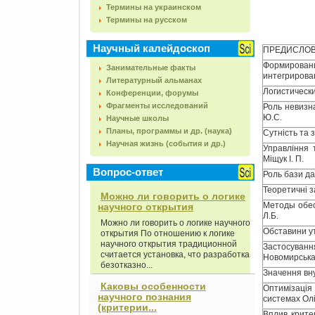
Термины на украинском
Термины на русском
Научный калейдоскоп
ПРЕДИСЛОВИ
Формирова
Занимательные факты
интегрирова
Литературный альманах
Логистическ
Конференции, форумы
Фрагменты исследований
Роль невизн
Ю.С.
Научные школы
Планы, программы и др. (наука)
Сутність та 
Научная жизнь (события и др.)
Управління 
Міщук І. П.
Вопрос-ответ
Роль бази да
Теоретичні з
Можно ли говорить о логике
Методы обес
научного открытия
Л.Б.
Можно ли говорить о логике научного
Обставини у
открытия По отношению к логике
научного открытия традиционной
Застосуван
считается установка, что разработка
Новомирська 
безотказно...
Значення вну
Каковы особенности
Оптимізація
научного познания
системах Олі
(критерии...
Вплив крите