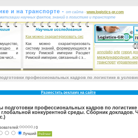
ке и на транспорте -
от сайта -
www.logistics-gr.com
ематизации научных фактов, знаний о логистике и транспорте
Как можно охарактеризовать сис
имущество,
Как можно охарактеризовать
мездно и
систему знаний, формирующуюся в
город
annotatio
arte
до
анами и
эпоху Римской империи Расцвет
международная ко
м числ...
Римской империи, связанный с з...
транспорт
управление
знания в
одготовки профессиональных кадров по логистике в условия
ознания в
способов
нования
Разместить рекламу на сайте
о знания.
 подготовки профессиональных кадров по логистике
 глобальной конкурентной среды. Сборник докладов. Ч
с.)
зователей:
/ 0
Лучший