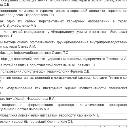
ь створення фармацевтичних регіональних кластерів в Україні Сагандак-Нікі
на О.В.
концепции логистики в туризме: место в сервисной логистике, терминолог
ие процессов Скоробогатова Т.Н.
как одно из самых перспективных карьерных направлений в Укра
я С.В., Жаболенко М.В.
й логістичний менеджмент у міжнародному туризмі в контекст і його стал
рнов I.Г.
м методе оценки эффективности функционирования внутрипроизводствен
ой системы Сумец A.M.
підхід до інформаційних потоків Сушко Т.О.
 підхід в лопстичній системі - управління знаннями підприємства Толмачова А
е путей развития логистической системы КНР Третьяк С.Н.
пользования логистической терминологии Фалина О.В.
инятия оперативных решений в логистической системе доставки "точно в ср
В.
ое моделирование как инструмент оценки компетентности специалис
В.
циклінгу в Україні Фарафонова В.А.
аправления формирования транспортно-логистического пространс
Дальнего Востока Фисенко А.И.
управління логістичними витратами аеропорту Харченко М. В.
ослуги у сфері бізнес-авіації Хлопіна-Квіч О.І.