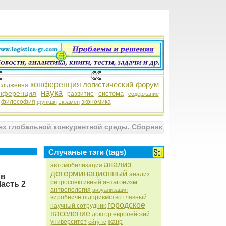
конференция
логистический форум
слідження
наука
нференция
система
развитие
содержание
философия
экономика
функція
экзамен
х глобальной конкурентной среды. Сборник
Случаные тэги (tags)
анализ
автомобилизация
детерминационный
анализ
 в
антагонизм
ретроспективный
асть 2
антропология
визуализация
виробниче підприємство
главный
городское
научный сотрудник
население
доктор
европейский
университет
жанр
ейтутіс