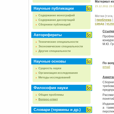
Материал из
15.12.2011 23:
Научные публикации
Содержание монографий
Метки (тэги, 
|
проблема
|
Содержание диссертаций
среда
|
усло
Сборники публикаций
Ссылк
Авторефераты
Пробле
конкуре
Технические специальности
М.Ю. Гри
Экономические специальности
Другие специальности
Научные основы
По воп
email
Сущность науки
Организация исследования
Аннота
Методы исследований
Сборник
требов
Философия науки
предпр
Общие проблемы
Рассма
понятий
Вопрос-ответ
Издание
а такж
Словари (термины и др.)
перспек