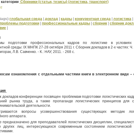
 категории
Сборники (статьи, тезисы) (логистика, транспорт)
02
tags):
глобальная среда
|
доклад
|
кадры
|
конкурентная среда
|
логистика
|
проблемы подготовки
|
профессиональные кадры
|
сборник
|
сборник док
вие
|
а
мы подготовки профессиональных кадров по логистике в условиях 
нтной среды: IX МНПК 27-28 октября
2011 г
. Сборник докладов в 2-х частях: Ч. 2
горак, Л.В. Савченко. - К.: НАУ, 2011. - 268 с.
росам ознакомления с отдельными частями книги в электронном виде –
ция
 докладов конференции посвящен проблемам подготовки логистических кадр
аний рынка труда, а также пропаганде логистических принципов для 
инимательской деятельности.
триваются вопросы усовершенствования существующих методик лог
ного аппарата.
 предназначено для преподавателей логистических дисциплин, специалисто
е других лиц, интересующихся современным состоянием логистической
тивами.