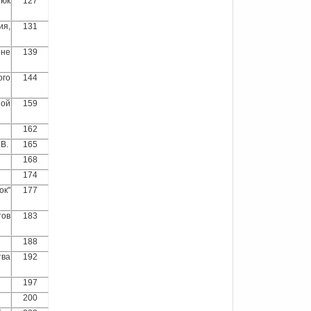
тюк
127
ия,
131
ине
139
ого
144
ной
159
162
.В.
165
168
174
ок"
177
тов
183
188
тва
192
197
200