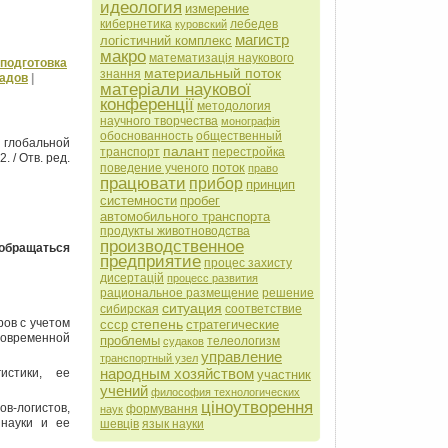
идеология
измерение
кибернетика
лебедев
куровский
магистр
логістичний комплекс
макро
математизація наукового
подготовка
материальный поток
знання
ладов
|
матеріали наукової
конференції
методология
научного творчества
монографія
обоснованность
общественный
глобальной
палант
транспорт
перестройка
. / Отв. ред.
поток
поведение ученого
право
працювати
прибор
принцип
системности
пробег
автомобильного транспорта
продукты животноводства
производственное
 обращаться
предприятие
процес захисту
дисертацій
процесс развития
рациональное размещение
решение
ситуация
сибирская
соответствие
ов с учетом
степень
ссср
стратегические
современной
проблемы
телеологизм
судаков
управление
транспортный узел
народным хозяйством
истики, ее
участник
учений
философия технологических
ціноутворення
в-логистов,
формування
наук
 науки и ее
шевців
язык науки