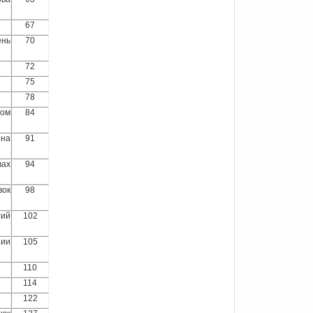
67
ень
70
72
75
78
вом
84
іна
91
вах
94
вок
98
тий
102
нии
105
110
114
122