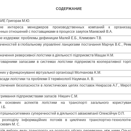
СОДЕРЖАНИЕ
Е Григорак М.Ю.
ние интереса менеджеров производственных компаний к организа
нных отношений с поставщиками в процессе закупок Маевский В.А.
ие издержки: проблемы дефиниции Малей Е.Б., Климович Т.В.
аченостей в глобальному управлінні ланцюгами постачання Марчук B.Є., Рем
значення реверсивної логістики в діяльності підприємств Мащак Н.М.
товарними запасами в системах логістики підприємств кооперативної торгі
них у функціонуванні віртуальної організації Молчанова K.M.
асади логістики та проблеми її термінології Наумчак А. В.
печения безопасности в логистических цепях поставок Некрасов А.Г., Миро
тримання підприємствами запасів Нікшич С.М.
ня основних аспектів логістики на транспорті загального користува
І.Б.
трішньоситемних суперечностей в діяльності авіакомпанії Олексійчук О.П.
 розподілу інформаційних потоків в циклічних транспортно-технологіч
скевич М. С.
ріїв вибору виду транспорту на розподіл обсягу перевезень між ними Ольх