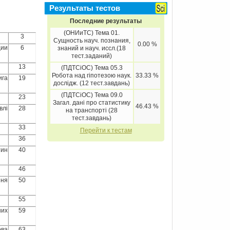
Результаты тестов
Последние результаты
(ОНИиТС) Тема 01.
3
Сущность науч. познания,
0.00 %
ции
6
знаний и науч. иссл.(18
тест.заданий)
13
(ПДТСіОС) Тема 05.3
Робота над гіпотезою наук.
33.33 %
ига
19
дослідж. (12 тест.завдань)
(ПДТСіОС) Тема 09.0
23
Загал. дані про статистику
46.43 %
влі
28
на транспорті (28
тест.завдань)
33
Перейти к тестам
36
тин
40
46
ння
50
55
них
59
ова
63