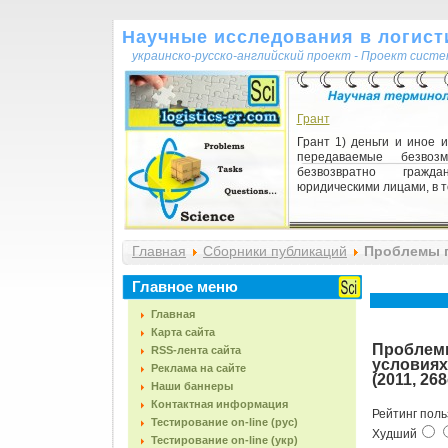
Научные исследования в логисти
украинско-русско-английский проект - Проект сист
Грант
Грант 1) деньги и иное 
передаваемые безвоз
безвозвратно гражд
юридическими лицами, в то
Методы эмпирического по
науке
Главная
Сборники публикаций
Проблемы п
Методы эмпирического п
докладов. Часть 2 (2011, 268с.)
науке 1) множество 
Главное меню
получения и обос
эмпирического научног
Главная
Эмпи...
Карта сайта
Проблемы
RSS-лента сайта
условиях
Реклама на сайте
(2011, 268
Наши баннеры
Контактная информация
Рейтинг поль
Тестирование on-line (рус)
Худший
Тестирование on-line (укр)