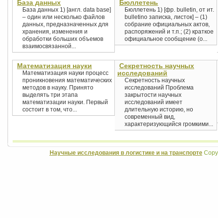
База данных
Бюллетень
База данных 1) [англ. data base]
Бюллетень 1) [фр. bulletin, от ит.
– один или несколько файлов
bulletino записка, листок] – (1)
данных, предназначенных для
cобрание официальных актов,
хранения, изменения и
распоряжений и т.п.; (2) краткое
обработки больших объемов
официальное сообщение (о...
взаимосвязанной...
Математизация науки
Секретность научных
исследований
Математизация науки процесс
проникновения математических
Секретность научных
методов в науку. Принято
исследований Проблема
выделять три этапа
закрытости научных
математизации науки. Первый
исследований имеет
состоит в том, что...
длительную историю, но
современный вид,
характеризующийся громкими...
Научные исследования в логистике и на транспорте
Copyr