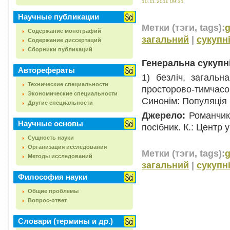
10.11.2011 09:31
Научные публикации
Метки (тэги, tags):
g
Содержание монографий
загальний
|
сукупн
Содержание диссертаций
Сборники публикаций
Генеральна сукупн
Авторефераты
1) безліч, загальна
Технические специальности
просторово-тимчас
Экономические специальности
Синонім: Популяція (
Другие специальности
Джерело:
Романчик
Научные основы
посібник. К.: Центр 
Сущность науки
Организация исследования
Метки (тэги, tags):
g
Методы исследований
загальний
|
сукупн
Философия науки
Общие проблемы
Вопрос-ответ
Словари (термины и др.)