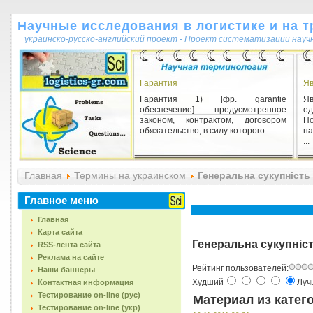
Научные исследования в логистике и на т
украинско-русско-английский проект - Проект систематизации науч
Гарантия
Яв
Гарантия 1) [фр. garantie
Я
обеспечение] — предусмотренное
е
законом, контрактом, договором
По
обязательство, в силу которого ...
на
...
Індивідуальна експертна оцінка
Главная
Термины на украинском
Генеральна сукупність (
Індивідуальна експертна оцінка 1)
(1) бесіда дослідника з експертом,
що відповідає на заздалегідь
Главное меню
сформульовані ч...
Главная
Карта сайта
Генеральна сукупність
RSS-лента сайта
Реклама на сайте
Рейтинг пользователей:
Наши баннеры
Худший
Лу
Контактная информация
Тестирование on-line (рус)
Материал из катег
Тестирование on-line (укр)