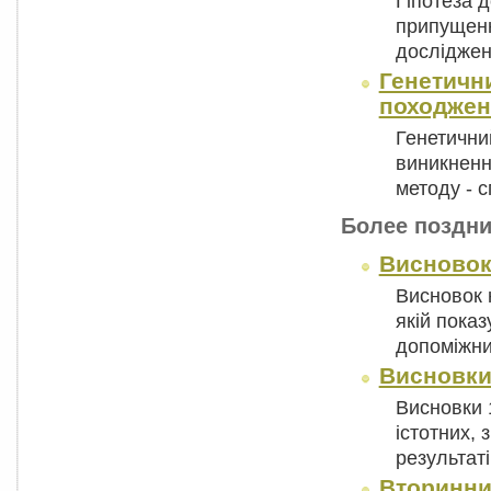
Гіпотеза д
припущенн
досліджен
Генетични
походжен
Генетичний
виникненн
методу - 
Более поздни
Висновок
Висновок н
якій показ
допоміжни
Висновк
Висновки 
істотних, 
результат
Вторинни