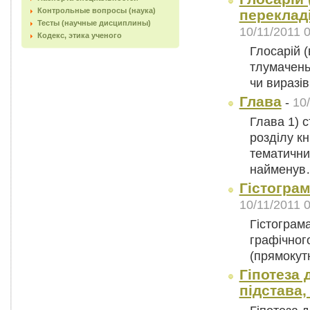
Контрольные вопросы (наука)
перекладі
Тесты (научные дисциплины)
10/11/2011 
Кодекс, этика ученого
Глосарій (
тлумачень 
чи виразів
Глава
-
10
Глава 1) 
розділу кн
тематични
наймену
Гістограма
10/11/2011 
Гістограма
графічног
(прямокут
Гіпотеза 
підстава