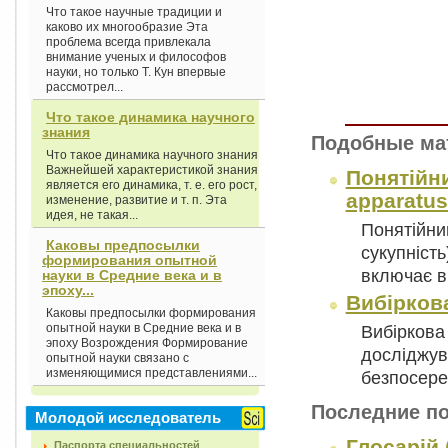
Что такое научные традиции и
каково их многообразие Эта
проблема всегда привлекала
внимание ученых и философов
науки, но только Т. Кун впервые
рассмотрел...
Что такое динамика научного
знания
Подобные ма
Что такое динамика научного знания
Важнейшей характеристикой знания
Понятійни
является его динамика, т. е. его рост,
apparatus
изменение, развитие и т. п. Эта
идея, не такая...
Понятійний
Каковы предпосылки
сукупність
формирования опытной
включає в
науки в Средние века и в
эпоху...
Вибіркова
Каковы предпосылки формирования
опытной науки в Средние века и в
Вибіркова 
эпоху Возрождения Формирование
досліджува
опытной науки связано с
изменяющимися представлениями...
безпосере
Последние п
Молодой исследователь
Глосарій 
Паспорта специальностей