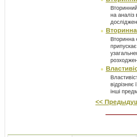
Вторинний
на аналіз
досліджен
Вторинна
Вторинна 
припускає
узагальнен
розходже
Властиві
Властивіс
відрізняє 
інші пред
<< Предыдущ