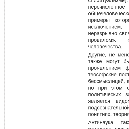
спиритуализме), 
перечисленное
общечеловеческ
примеры котор
исключением,
неразрывно свя
провалом», «
человечества.
Другие, не мен
также могут б
проявлением ф
теософские пос
бессмыслицей, к
но при этом с
политических 
является видо
подсознательн
понятиях, теори
Антинаука та
методологическ