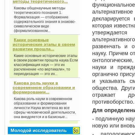
методы теоретического...
функциональ
Каковы общенаучные методы
альтернатив
теоретического познания 1.
Формализация — отображение
декларируется 
содержательного знания в знаково-
которая известн
символическом виде
(формализованном...
утверждается 
альтернативно
Какие основные
исторические этапы в своем
развенчать и о
развитии прошла...
науку. Причем о
Какие основные исторические этапы
онтологические
в своем развитии прошла наука Если
классификация наук — это их
науки и прежд
расчленение «по вертикали», то
органично прису
периодизация — это их...
и указывать с
Какова роль науки в
общества. Друг
современном образовании и
формировании...
отражает дре
Какова роль науки в современном
противоборство.
образовании и формировании
личности Наука вплетена во все
Для определени
сферы человеческой деятельности,
она внедряется и в базисные...
- подлинную нау
новую или внов
Молодой исследователь
- патологичес