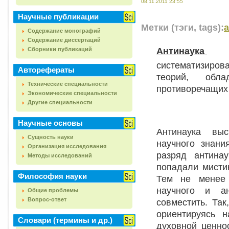
08.11.2011 23:55
Научные публикации
Метки (тэги, tags):
Содержание монографий
Содержание диссертаций
Антинаука
Сборники публикаций
систематизиро
Авторефераты
теорий, обла
Технические специальности
противоречащих
Экономические специальности
Другие специальности
Научные основы
Антинаука выс
Сущность науки
научного знани
Организация исследования
разряд антина
Методы исследований
попадали мистик
Философия науки
Тем не менее 
научного и ан
Общие проблемы
Вопрос-ответ
совместить. Так
ориентируясь н
Словари (термины и др.)
духовной ценно