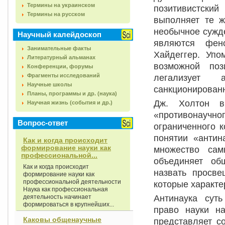
Термины на украинском
позитивистски
Термины на русском
выполняет те ж
необычное сужде
Научный калейдоскоп
являются фен
Занимательные факты
Хайдеггер. Уп
Литературный альманах
возможной поз
Конференции, форумы
Фрагменты исследований
легализует 
Научные школы
санкционирован
Планы, программы и др. (наука)
Дж. Холтон в
Научная жизнь (события и др.)
«противонаучно
Вопрос-ответ
ограниченного 
понятии «антин
Как и когда происходит
формирование науки как
множество са
профессиональной...
объединяет об
Как и когда происходит
назвать просве
формирование науки как
профессиональной деятельности
которые характе
Наука как профессиональная
Антинаука суть
деятельность начинает
формироваться в крупнейших...
право науки н
Каковы общенаучные
представляет со