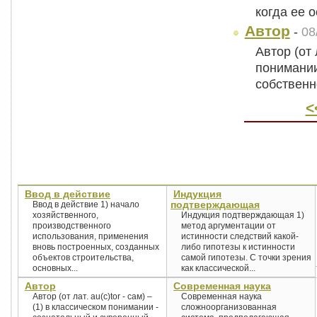
когда ее 
Автор
-
08
Автор (от 
понимании
собственн
<
Ввод в действие
Индукция
подтверждающая
Ввод в действие 1) начало
хозяйственного,
Индукция подтверждающая 1)
производственного
метод аргументации от
использования, применения
истинности следствий какой-
вновь построенных, созданных
либо гипотезы к истинности
объектов строительства,
самой гипотезы. С точки зрения
основных...
как классической...
Автор
Современная наука
Автор (от лат. au(c)tor - сам) –
Современная наука
(1) в классическом понимании -
сложноорганизованная