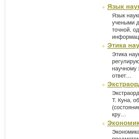
Язык нау
Язык наук
учеными д
точной, о
информа
Этика на
Этика нау
регулирую
научному 
ответ…
Экстраор
Экстраорд
Т. Куна, 
(состояни
кру…
Экономик
Экономика
предметом