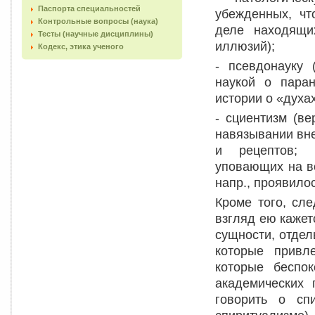
Паспорта специальностей
убежденных, чт
Контрольные вопросы (наука)
деле находящи
Тесты (научные дисциплины)
иллюзий);
Кодекс, этика ученого
- псевдонауку 
наукой о паран
истории о «духах 
- сциентизм (в
навязывании вн
и рецептов; 
уповающих на вс
напр., проявило
Кроме того, сле
взгляд ею кажет
сущности, отде
которые привл
которые беспок
академических
говорить о сп