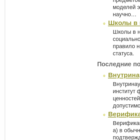
моделей э
научно…
Школы в 
Школы в н
социально
правило 
статуса.
Последние п
Внутрина
Внутринау
институт 
ценностей
допустим
Верифик
Верификаци
а) в обыч
подтвержд