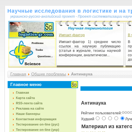
Научные исследования в логистике и на т
украинско-русско-английский проект - Проект систематизации науч
Импакт-фактор
В 
Импакт-фактор 1) среднее число
В
ссылок на научную публикацию
пр
(статья в журнале, тезисы научной
з
конференции, аналитически...
с
до
Опонент (від лат. opponentis - що
заперечує)
Главная
Общие проблемы
Антинаука
Опонент (від лат. opponentis - що
заперечує) 1) особа, що виступає з
Главное меню
критикою доповіді, дисертації і т.п.
Як опонент на...
Главная
Карта сайта
Антинаука
RSS-лента сайта
Реклама на сайте
Рейтинг пользователей:
Наши баннеры
Худший
Лу
Контактная информация
Тестирование on-line (рус)
Материал из катег
Тестирование on-line (укр)