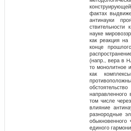
конструирующей
фактах выдвиже
антинауки про
ствительности 
науке мировоззр
как реакция на
конце прошлог
распространени
(напр., вера в 
то монолитное 
как комплекс
противополо
обстоятельст
направленного 
том числе чере
влияние антина
разнородные эл
обыкновенного 
единого гармони