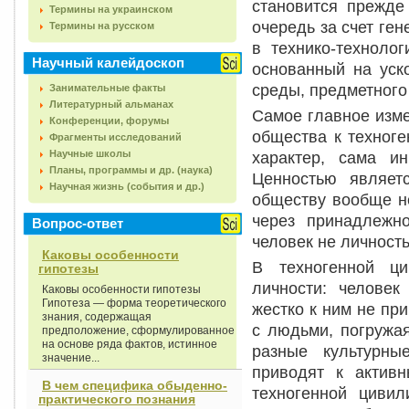
становится прежде
Термины на украинском
очередь за счет ге
Термины на русском
в технико-технолог
Научный калейдоскоп
основанный на уск
среды, предметного 
Занимательные факты
Литературный альманах
Самое главное изме
Конференции, форумы
общества к техноге
Фрагменты исследований
Научные школы
характер, сама ин
Планы, программы и др. (наука)
Ценностью являет
Научная жизнь (события и др.)
обществу вообще не
через принадлежно
Вопрос-ответ
человек не личност
Каковы особенности
В техногенной ци
гипотезы
личности: человек
Каковы особенности гипотезы
Гипотеза — форма теоретического
жестко к ним не пр
знания, содержащая
с людьми, погружа
предположение, сформулированное
на основе ряда фактов, истинное
разные культурны
значение...
приводят к актив
В чем специфика обыденно-
техногенной цивил
практического познания