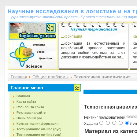
Научные исследования в логистике и на т
украинско-русско-английский проект - Проект систематизации науч
Диссипация
Ка
Диссипация 1) естественный и
К
неизбежный процесс рассеяния
ис
энергии любой системы за счет
к
движения и взаимодействия ее эл...
ми
ис.
Форма
Главная
Общие проблемы
Техногенная цивилизация
Форма 1) те свойства и отношения
различных объектов, которые
одинаковы для них (изоморфны).
Главное меню
Форма всегда абсолютна толь...
Главная
Карта сайта
Техногенная цивили
RSS-лента сайта
Реклама на сайте
Рейтинг пользователей:
Наши баннеры
Худший
Лу
Контактная информация
Тестирование on-line (рус)
Материал из катег
Тестирование on-line (укр)