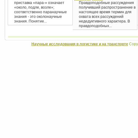
приставка «пара-» означает
Правдоподобные рассуждения
«около, подле, возле»;
получивший распространение в
соответственно паранаучные
настоящее время термин для
знания - это околонаучные
охвата всех рассуждений
знания. Понятие...
недедуктивного характера. В
правдоподобных...
Научные исследования в логистике и на транспорте
Copyr