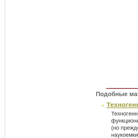
Подобные ма
Техноген
Техногенн
функциони
(но прежд
наукоемк