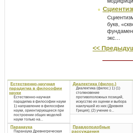
модифици
Сциентиз
Сциентизм 
букв, «ск
фундамент
экс…
<< Предыдущ
Естественно-научная
Диалектика (филос.)
парадигма в философии
Диалектика (филос.) 1) (1)
науки
столкновение
Естественно-научная
противоположных позиций,
парадигма в философии науки
искусство их оценки и выбора
1) направление в философии
наилучшей из них (Древняя
науки, ориентирующееся при
Греция); (2) учение о...
построении общих моделей
науки только на...
Паранаука
Правдоподобные
рассуждения
Паранаука Древнегреческая