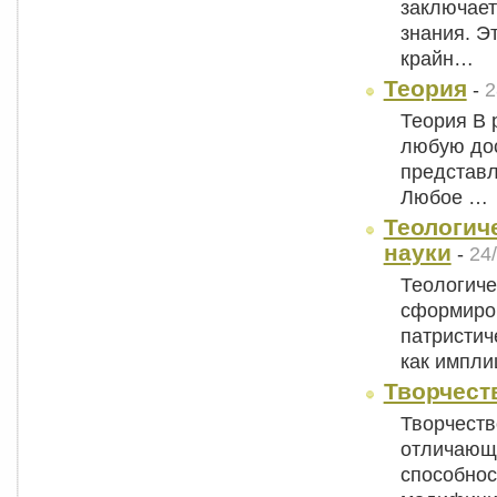
заключает
знания. Э
крайн…
Теория
-
2
Теория В 
любую дос
представл
Любое …
Теологич
науки
-
24
Теологиче
сформиро
патристиче
как импл
Творчест
Творчеств
отличающа
способнос