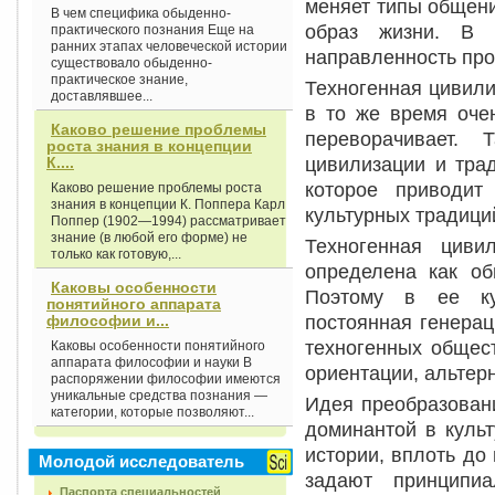
меняет типы общен
В чем специфика обыденно-
образ жизни. В р
практического познания Еще на
ранних этапах человеческой истории
направленность про
существовало обыденно-
практическое знание,
Техногенная цивили
доставлявшее...
в то же время очен
Каково решение проблемы
переворачивает. 
роста знания в концепции
цивилизации и тра
К....
которое приводит
Каково решение проблемы роста
знания в концепции К. Поппера Карл
культурных традици
Поппер (1902—1994) рассматривает
знание (в любой его форме) не
Техногенная цив
только как готовую,...
определена как об
Каковы особенности
Поэтому в ее ку
понятийного аппарата
постоянная генерац
философии и...
техногенных общес
Каковы особенности понятийного
аппарата философии и науки В
ориентации, альте
распоряжении философии имеются
уникальные средства познания —
Идея преобразован
категории, которые позволяют...
доминантой в культ
истории, вплоть до
Молодой исследователь
задают принципиа
Паспорта специальностей