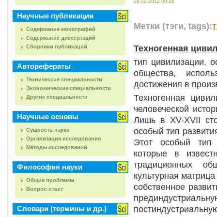
28.02.2012 08:28
Научные публикации
Метки (тэги, tags):
Содержание монографий
Содержание диссертаций
Техногенная циви
Сборники публикаций
тип цивилизации, 
Авторефераты
общества, испол
Технические специальности
достижения в произ
Экономические специальности
Техногенная цивил
Другие специальности
человеческой истор
Научные основы
Лишь в XV-XVII ст
особый тип развити
Сущность науки
Организация исследования
Этот особый тип 
Методы исследований
которые в извест
традиционных об
Философия науки
культурная матрица
Общие проблемы
собственное развит
Вопрос-ответ
прединдустриаль
постиндустриальн
Словари (термины и др.)