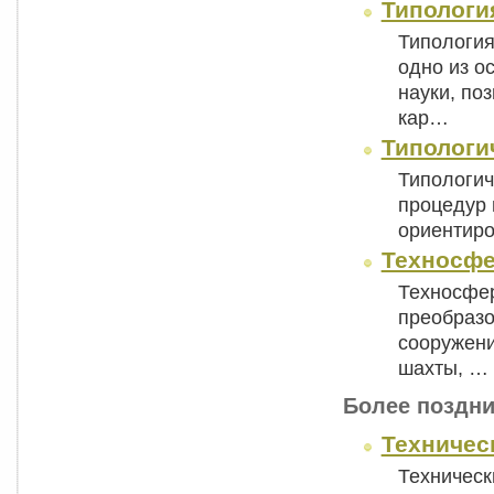
Типологи
Типология
одно из о
науки, по
кар…
Типологи
Типологич
процедур 
ориентиро
Техносф
Техносфер
преобразо
сооружени
шахты, …
Более поздни
Техничес
Техническ